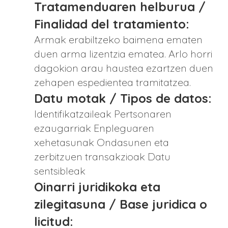
Tratamenduaren helburua /
Finalidad del tratamiento:
Armak erabiltzeko baimena ematen
duen arma lizentzia ematea. Arlo horri
dagokion arau haustea ezartzen duen
zehapen espedientea tramitatzea.
Datu motak / Tipos de datos:
Identifikatzaileak Pertsonaren
ezaugarriak Enpleguaren
xehetasunak Ondasunen eta
zerbitzuen transakzioak Datu
sentsibleak
Oinarri juridikoka eta
zilegitasuna / Base juridica o
licitud: