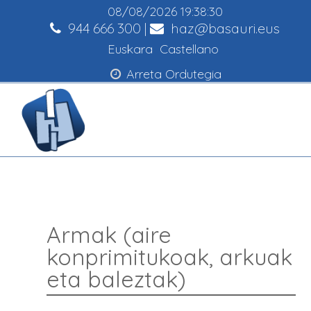
08/08/2026
19:38:31
944 666 300
|
haz@basauri.eus
Euskara
Castellano
Arreta Ordutegia
Armak (aire
konprimitukoak, arkuak
eta baleztak)