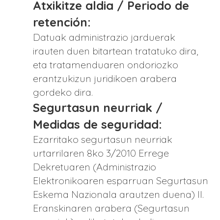
Atxikitze aldia / Periodo de
retención:
Datuak administrazio jarduerak
irauten duen bitartean tratatuko dira,
eta tratamenduaren ondoriozko
erantzukizun juridikoen arabera
gordeko dira.
Segurtasun neurriak /
Medidas de seguridad:
Ezarritako segurtasun neurriak
urtarrilaren 8ko 3/2010 Errege
Dekretuaren (Administrazio
Elektronikoaren esparruan Segurtasun
Eskema Nazionala arautzen duena) II.
Eranskinaren arabera (Segurtasun