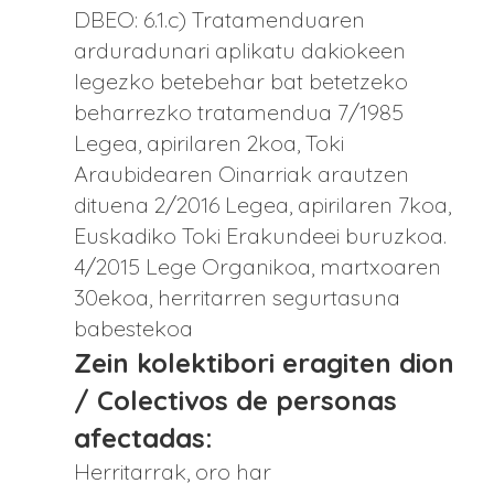
DBEO: 6.1.c) Tratamenduaren
arduradunari aplikatu dakiokeen
legezko betebehar bat betetzeko
beharrezko tratamendua 7/1985
Legea, apirilaren 2koa, Toki
Araubidearen Oinarriak arautzen
dituena 2/2016 Legea, apirilaren 7koa,
Euskadiko Toki Erakundeei buruzkoa.
4/2015 Lege Organikoa, martxoaren
30ekoa, herritarren segurtasuna
babestekoa
Zein kolektibori eragiten dion
/ Colectivos de personas
afectadas:
Herritarrak, oro har