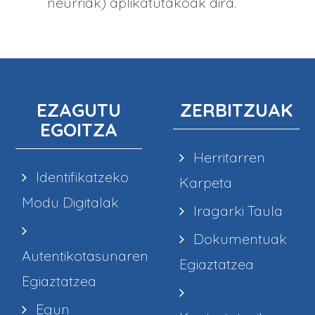
neurriak) aplikatutakoak dira.
EZAGUTU
ZERBITZUAK
EGOITZA
Herritarren
Identifikatzeko
Karpeta
Modu Digitalak
Iragarki Taula
Dokumentuak
Autentikotasunaren
Egiaztatzea
Egiaztatzea
Egun