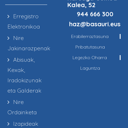
Kalea, 52
944 666 300
Erregistro
haz@basauri.eus
Elektronikoa
Erabilerraztasuna
Nire
Pribatutasuna
Jakinarazpenak
Legezko Oharra
Abisuak,
Laguntza
Kexak,
Iradokizunak
eta Galderak
Nire
Ordainketa
Izapideak