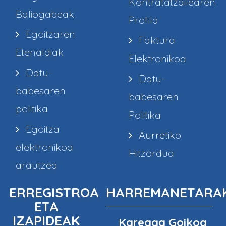
Kontratatzailearen
Baliogabeak
Profila
Egoitzaren
Faktura
Etenaldiak
Elektronikoa
Datu-
Datu-
babesaren
babesaren
politika
Politika
Egoitza
Aurretiko
elektronikoa
Hitzordua
arautzea
ERREGISTROA
HARREMANETARA
ETA
IZAPIDEAK
Kareaga Goikoa