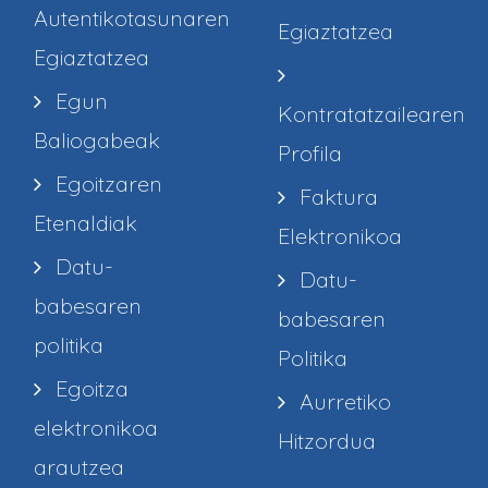
Autentikotasunaren
Egiaztatzea
Egiaztatzea
Egun
Kontratatzailearen
Baliogabeak
Profila
Egoitzaren
Faktura
Etenaldiak
Elektronikoa
Datu-
Datu-
babesaren
babesaren
politika
Politika
Egoitza
Aurretiko
elektronikoa
Hitzordua
arautzea