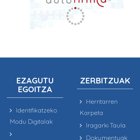
EZAGUTU
ZERBITZUAK
EGOITZA
Herritarren
Identifikatzeko
Karpeta
Modu Digitalak
Iragarki Taula
Dokumentuak