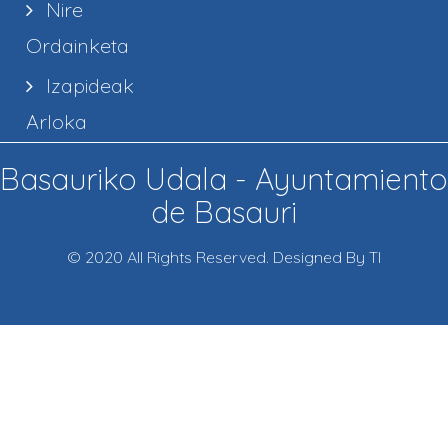
Nire
Ordainketa
Izapideak
Arloka
Basauriko Udala - Ayuntamiento
de Basauri
© 2020 All Rights Reserved. Designed By TI