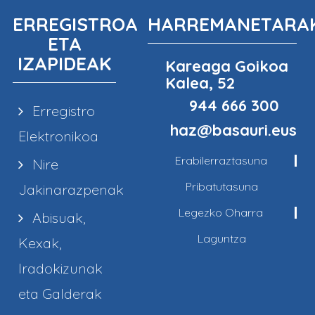
ERREGISTROA
HARREMANETARA
ETA
IZAPIDEAK
Kareaga Goikoa
Kalea, 52
944 666 300
Erregistro
haz@basauri.eus
Elektronikoa
Erabilerraztasuna
Nire
Pribatutasuna
Jakinarazpenak
Legezko Oharra
Abisuak,
Laguntza
Kexak,
Iradokizunak
eta Galderak