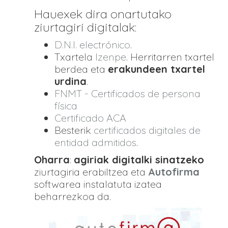
Hauexek dira onartutako
ziurtagiri digitalak:
D.N.I. electrónico
.
Txartela
Izenpe
. Herritarren txartel
berdea eta
erakundeen txartel
urdina
.
FNMT - Certificados de persona
física
Certificado ACA
Besterik
certificados digitales de
entidad admitidos
.
Oharra
:
agiriak digitalki sinatzeko
ziurtagiria erabiltzea eta
Autofirma
softwarea instalatuta izatea
beharrezkoa da.