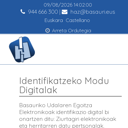
09/08/2026
14:02:00
944 666 300
|
haz@basauri.eus
Euskara
Castellano
Arreta Ordutegia
Identifikatzeko Modu
Digitalak
Basauriko Udalaren Egoitza
Elektronikoak identifikazio digital bi
onartzen ditu: Ziurtagiri elektronikoak
eta herritarren datu pertsonalak.