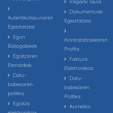
Iragarki Taula
Dokumentuak
Autentikotasunaren
Egiaztatzea
Egiaztatzea
Egun
Kontratatzailearen
Baliogabeak
Profila
Egoitzaren
Faktura
Etenaldiak
Elektronikoa
Datu-
Datu-
babesaren
babesaren
politika
Politika
Egoitza
Aurretiko
elektronikoa