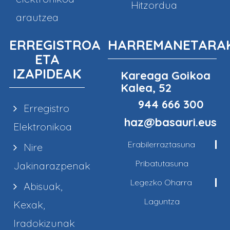
Hitzordua
arautzea
ERREGISTROA
HARREMANETARA
ETA
IZAPIDEAK
Kareaga Goikoa
Kalea, 52
944 666 300
Erregistro
haz@basauri.eus
Elektronikoa
Erabilerraztasuna
Nire
Pribatutasuna
Jakinarazpenak
Legezko Oharra
Abisuak,
Laguntza
Kexak,
Iradokizunak