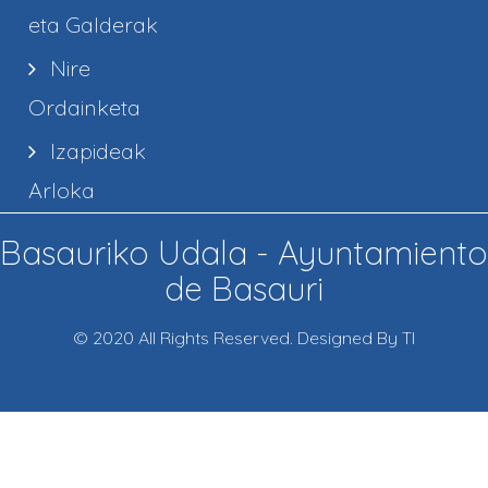
eta Galderak
Nire
Ordainketa
Izapideak
Arloka
Basauriko Udala - Ayuntamiento
de Basauri
© 2020 All Rights Reserved. Designed By TI