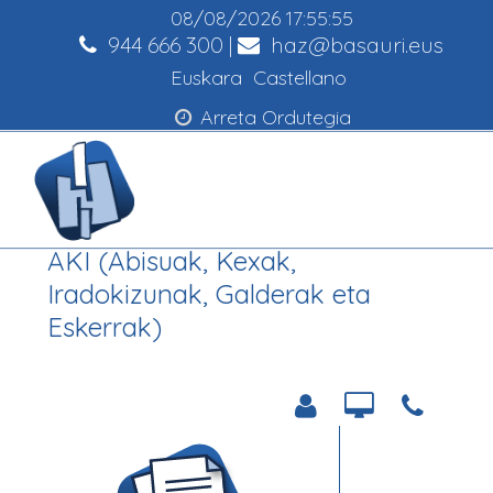
08/08/2026
17:55:55
944 666 300
|
haz@basauri.eus
Euskara
Castellano
Arreta Ordutegia