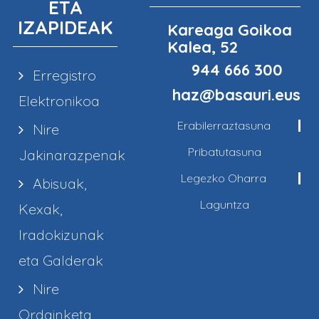
ETA
IZAPIDEAK
Kareaga Goikoa
Kalea, 52
944 666 300
Erregistro
haz@basauri.eus
Elektronikoa
Erabilerraztasuna
Nire
Pribatutasuna
Jakinarazpenak
Legezko Oharra
Abisuak,
Laguntza
Kexak,
Iradokizunak
eta Galderak
Nire
Ordainketa