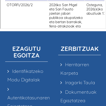
EZAGUTU
ZERBITZUAK
EGOITZA
Herritarren
Identifikatzeko
Karpeta
Modu Digitalak
Iragarki Taula
Dokumentuak
Autentikotasunaren
Egiaztatzea