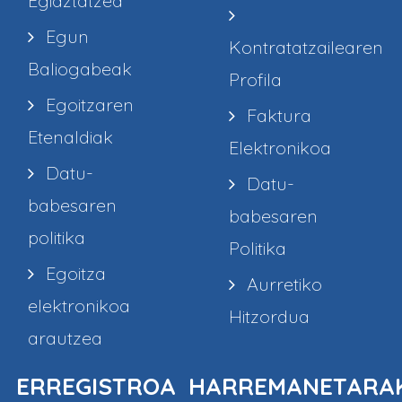
Egiaztatzea
Egun
Kontratatzailearen
Baliogabeak
Profila
Egoitzaren
Faktura
Etenaldiak
Elektronikoa
Datu-
Datu-
babesaren
babesaren
politika
Politika
Egoitza
Aurretiko
elektronikoa
Hitzordua
arautzea
ERREGISTROA
HARREMANETARA