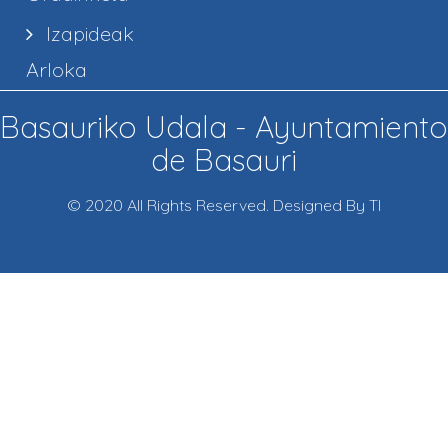
Izapideak
Arloka
Basauriko Udala - Ayuntamiento
de Basauri
© 2020 All Rights Reserved. Designed By TI