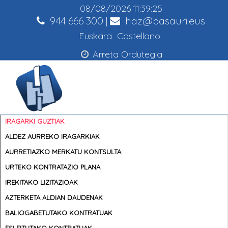
08/08/2026
11:39:25
944 666 300
|
haz@basauri.eus
Euskara
Castellano
Arreta Ordutegia