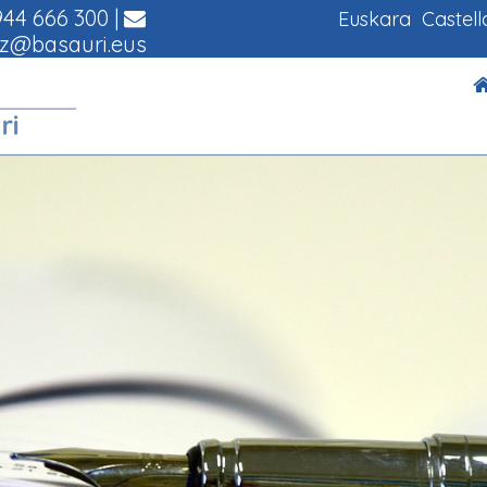
44 666 300
|
Euskara
Castel
z@basauri.eus