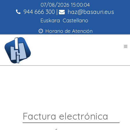
07/08/2026
15:00:05
944 666 300
|
haz@basauri.eus
Euskara
Castellano
Horario de Atención
Factura electrónica