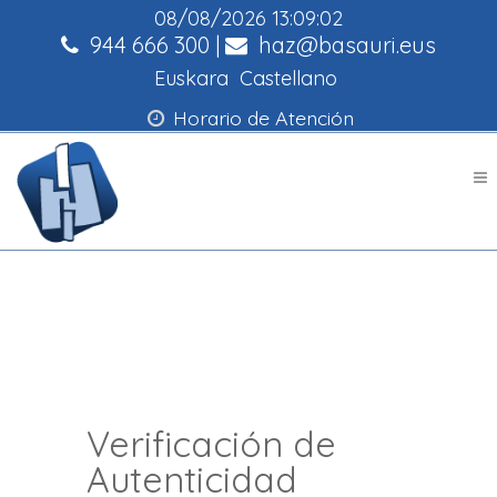
08/08/2026
13:09:02
944 666 300
|
haz@basauri.eus
Euskara
Castellano
Horario de Atención
Verificación de
Autenticidad