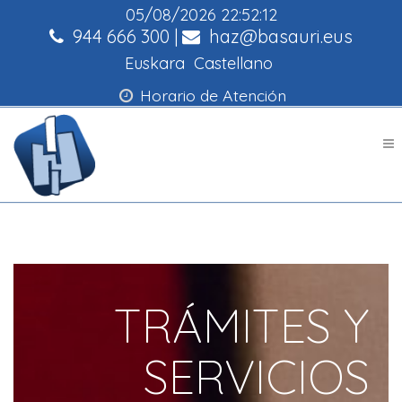
05/08/2026
22:52:12
944 666 300
|
haz@basauri.eus
Euskara
Castellano
Horario de Atención
TRÁMITES Y
SERVICIOS