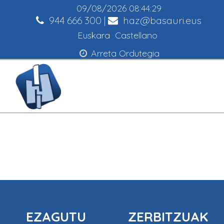
09/08/2026
08:44:29
944 666 300
|
haz@basauri.eus
Euskara
Castellano
Arreta Ordutegia
EZAGUTU
ZERBITZUAK