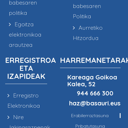
babesaren
babesaren
politika
Politika
Egoitza
Aurretiko
elektronikoa
Hitzordua
arautzea
ERREGISTROA
HARREMANETARA
ETA
IZAPIDEAK
Kareaga Goikoa
Kalea, 52
944 666 300
Erregistro
haz@basauri.eus
Elektronikoa
Erabilerraztasuna
Nire
Pribatutasuna
Jakinarazpenak