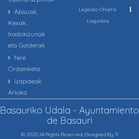
Legezko Oharra
Abisuak,
Laguntza
Kexak,
Iradokizunak
eta Galderak
Nire
Ordainketa
Izapideak
Arloka
Basauriko Udala - Ayuntamiento
de Basauri
© 2020 All Rights Reserved. Designed By TI