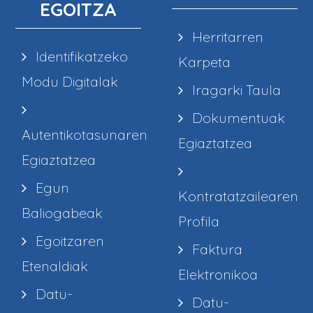
EGOITZA
Herritarren
Identifikatzeko
Karpeta
Modu Digitalak
Iragarki Taula
Dokumentuak
Autentikotasunaren
Egiaztatzea
Egiaztatzea
Egun
Kontratatzailearen
Baliogabeak
Profila
Egoitzaren
Faktura
Etenaldiak
Elektronikoa
Datu-
Datu-