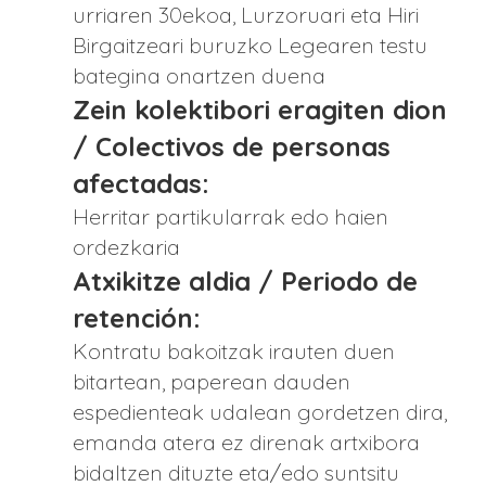
urriaren 30ekoa, Lurzoruari eta Hiri
Birgaitzeari buruzko Legearen testu
bategina onartzen duena
Zein kolektibori eragiten dion
/ Colectivos de personas
afectadas:
Herritar partikularrak edo haien
ordezkaria
Atxikitze aldia / Periodo de
retención:
Kontratu bakoitzak irauten duen
bitartean, paperean dauden
espedienteak udalean gordetzen dira,
emanda atera ez direnak artxibora
bidaltzen dituzte eta/edo suntsitu