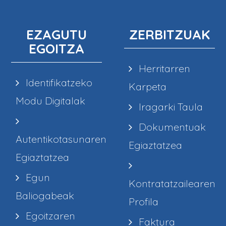
EZAGUTU
ZERBITZUAK
EGOITZA
Herritarren
Identifikatzeko
Karpeta
Modu Digitalak
Iragarki Taula
Dokumentuak
Autentikotasunaren
Egiaztatzea
Egiaztatzea
Egun
Kontratatzailearen
Baliogabeak
Profila
Egoitzaren
Faktura