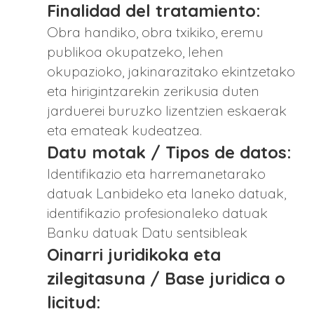
Finalidad del tratamiento:
Obra handiko, obra txikiko, eremu
publikoa okupatzeko, lehen
okupazioko, jakinarazitako ekintzetako
eta hirigintzarekin zerikusia duten
jarduerei buruzko lizentzien eskaerak
eta emateak kudeatzea.
Datu motak / Tipos de datos:
Identifikazio eta harremanetarako
datuak Lanbideko eta laneko datuak,
identifikazio profesionaleko datuak
Banku datuak Datu sentsibleak
Oinarri juridikoka eta
zilegitasuna / Base juridica o
licitud: