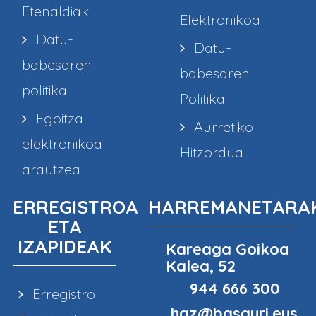
Etenaldiak
Elektronikoa
Datu-
Datu-
babesaren
babesaren
politika
Politika
Egoitza
Aurretiko
elektronikoa
Hitzordua
arautzea
ERREGISTROA
HARREMANETARA
ETA
IZAPIDEAK
Kareaga Goikoa
Kalea, 52
944 666 300
Erregistro
haz@basauri.eus