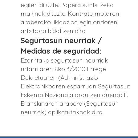
egiten dituzte. Papera suntsitzeko
makinak dituzte. Kontratu motaren
araberako likidazioa egin ondoren,
artxibora bidaltzen dira.
Segurtasun neurriak /
Medidas de seguridad:
Ezarritako segurtasun neurriak
urtarrilaren 8ko 3/2010 Errege
Dekretuaren (Administrazio
Elektronikoaren esparruan Segurtasun
Eskema Nazionala arautzen duena) II.
Eranskinaren arabera (Segurtasun
neurriak) aplikatutakoak dira.