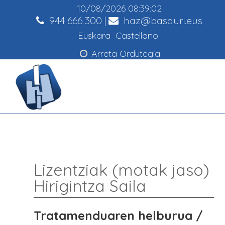
10/08/2026
08:39:03
944 666 300
|
haz@basauri.eus
Euskara
Castellano
Arreta Ordutegia
Lizentziak (motak jaso)
Hirigintza Saila
Tratamenduaren helburua /