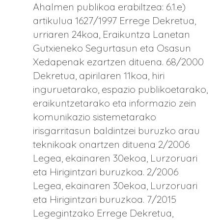
Ahalmen publikoa erabiltzea: 6.1.e)
artikulua 1627/1997 Errege Dekretua,
urriaren 24koa, Eraikuntza Lanetan
Gutxieneko Segurtasun eta Osasun
Xedapenak ezartzen dituena. 68/2000
Dekretua, apirilaren 11koa, hiri
inguruetarako, espazio publikoetarako,
eraikuntzetarako eta informazio zein
komunikazio sistemetarako
irisgarritasun baldintzei buruzko arau
teknikoak onartzen dituena 2/2006
Legea, ekainaren 30ekoa, Lurzoruari
eta Hirigintzari buruzkoa. 2/2006
Legea, ekainaren 30ekoa, Lurzoruari
eta Hirigintzari buruzkoa. 7/2015
Legegintzako Errege Dekretua,