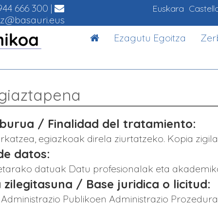
44 666 300
|
Euskara
Castell
z@basauri.eus
Ezagutu Egoitza
Zer
giaztapena
urua / Finalidad del tratamiento:
katzea, egiazkoak direla ziurtatzeko. Kopia zigil
de datos:
netarako datuak Datu profesionalak eta akademik
 zilegitasuna / Base juridica o licitud:
: Administrazio Publikoen Administrazio Prozedur