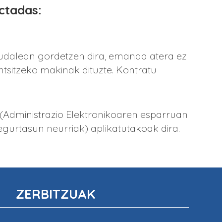
ectadas:
 udalean gordetzen dira, emanda atera ez
untsitzeko makinak dituzte. Kontratu
 (Administrazio Elektronikoaren esparruan
gurtasun neurriak) aplikatutakoak dira.
ZERBITZUAK