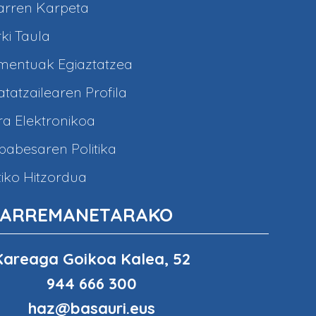
arren Karpeta
ki Taula
entuak Egiaztatzea
tatzailearen Profila
a Elektronikoa
abesaren Politika
iko Hitzordua
ARREMANETARAKO
Kareaga Goikoa Kalea, 52
944 666 300
haz@basauri.eus