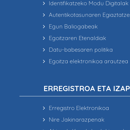
Identifikatzeko Modu Digitalak
Autentikotasunaren Egiaztatz
Egun Baliogabeak
Egoitzaren Etenaldiak
Datu-babesaren politika
Egoitza elektronikoa arautzea
ERREGISTROA ETA IZAP
Erregistro Elektronikoa
Nire Jakinarazpenak