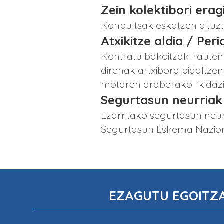
Zein kolektibori era
Konpultsak eskatzen dituz
Atxikitze aldia / Per
Kontratu bakoitzak iraute
direnak artxibora bidaltzen
motaren araberako likidazi
Segurtasun neurriak
Ezarritako segurtasun neur
Segurtasun Eskema Naziona
EZAGUTU EGOITZ