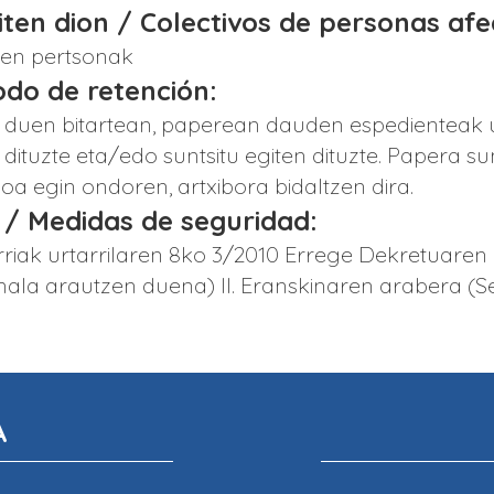
giten dion / Colectivos de personas af
ten pertsonak
iodo de retención:
n duen bitartean, paperean dauden espedienteak
 dituzte eta/edo suntsitu egiten dituzte. Papera s
oa egin ondoren, artxibora bidaltzen dira.
 / Medidas de seguridad:
riak urtarrilaren 8ko 3/2010 Errege Dekretuaren
la arautzen duena) II. Eranskinaren arabera (Se
A