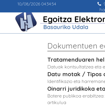
9
10/08/2026
04:34:54
ha
Dokumentuen e
Tratamenduaren helb
Datuak kontsultatzea eta er
Datu motak / Tipos 
Identifikazio eta harrema
Oinarri juridikoka eta
Botere publikoa erabiltzea
artikulua