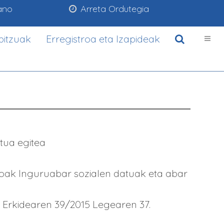
ano
Arreta Ordutegia
bitzuak
Erregistroa eta Izapideak
atua egitea
oak Inguruabar sozialen datuak eta abar
a Erkidearen 39/2015 Legearen 37.