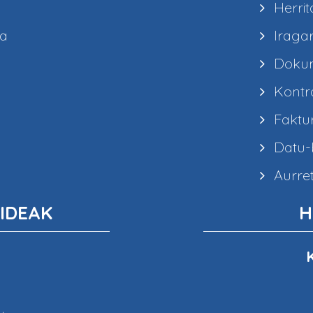
Herrit
ea
Iragar
Dokum
Kontra
Faktur
Datu-b
Aurret
IDEAK
H