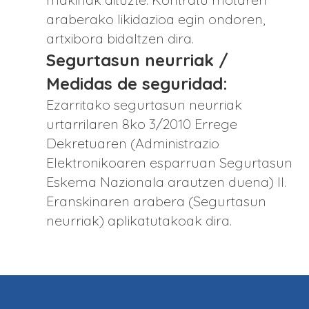
araberako likidazioa egin ondoren,
artxibora bidaltzen dira.
Segurtasun neurriak /
Medidas de seguridad:
Ezarritako segurtasun neurriak
urtarrilaren 8ko 3/2010 Errege
Dekretuaren (Administrazio
Elektronikoaren esparruan Segurtasun
Eskema Nazionala arautzen duena) II.
Eranskinaren arabera (Segurtasun
neurriak) aplikatutakoak dira.