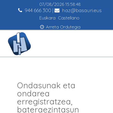
07/08/2026
15:58:49
944 666 300
|
haz@basauri.eus
Euskara
Castellano
Arreta Ordutegia
Ondasunak eta
ondarea
erregistratzea,
bateraezintasun