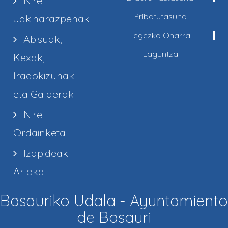
Nire
Pribatutasuna
Jakinarazpenak
Legezko Oharra
Abisuak,
Laguntza
Kexak,
Iradokizunak
eta Galderak
Nire
Ordainketa
Izapideak
Arloka
Basauriko Udala - Ayuntamiento
de Basauri