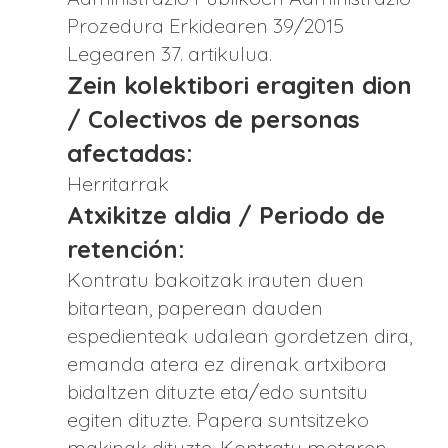
Prozedura Erkidearen 39/2015
Legearen 37. artikulua.
Zein kolektibori eragiten dion
/ Colectivos de personas
afectadas:
Herritarrak
Atxikitze aldia / Periodo de
retención:
Kontratu bakoitzak irauten duen
bitartean, paperean dauden
espedienteak udalean gordetzen dira,
emanda atera ez direnak artxibora
bidaltzen dituzte eta/edo suntsitu
egiten dituzte. Papera suntsitzeko
makinak dituzte. Kontratu motaren