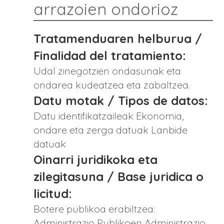
arrazoien ondorioz
Tratamenduaren helburua /
Finalidad del tratamiento:
Udal zinegotzien ondasunak eta
ondarea kudeatzea eta zabaltzea.
Datu motak / Tipos de datos:
Datu identifikatzaileak Ekonomia,
ondare eta zerga datuak Lanbide
datuak
Oinarri juridikoka eta
zilegitasuna / Base juridica o
licitud:
Botere publikoa erabiltzea:
Administrazio Publikoen Administrazio