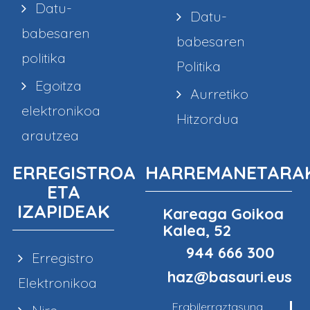
Datu-
Datu-
babesaren
babesaren
politika
Politika
Egoitza
Aurretiko
elektronikoa
Hitzordua
arautzea
ERREGISTROA
HARREMANETARA
ETA
IZAPIDEAK
Kareaga Goikoa
Kalea, 52
944 666 300
Erregistro
haz@basauri.eus
Elektronikoa
Erabilerraztasuna