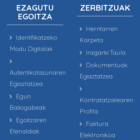
EZAGUTU
ZERBITZUAK
EGOITZA
Herritarren
Identifikatzeko
Karpeta
Modu Digitalak
Iragarki Taula
Dokumentuak
Autentikotasunaren
Egiaztatzea
Egiaztatzea
Egun
Kontratatzailearen
Baliogabeak
Profila
Egoitzaren
Faktura
Etenaldiak
Elektronikoa