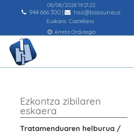
06/08/2026
19:21:23
944 666 300
|
haz@basauri.eus
Euskara
Castellano
Arreta Ordutegia
Ezkontza zibilaren
eskaera
Tratamenduaren helburua /