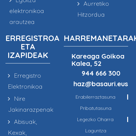
Aurretiko
elektronikoa
Hitzordua
arautzea
ERREGISTROA
HARREMANETARA
ETA
IZAPIDEAK
Kareaga Goikoa
Kalea, 52
944 666 300
Erregistro
haz@basauri.eus
Elektronikoa
Erabilerraztasuna
Nire
Pribatutasuna
Jakinarazpenak
Legezko Oharra
Abisuak,
Laguntza
Kexak,