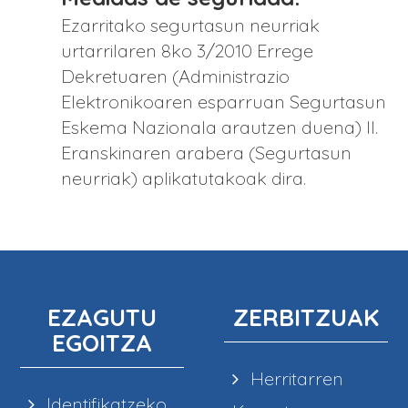
Ezarritako segurtasun neurriak
urtarrilaren 8ko 3/2010 Errege
Dekretuaren (Administrazio
Elektronikoaren esparruan Segurtasun
Eskema Nazionala arautzen duena) II.
Eranskinaren arabera (Segurtasun
neurriak) aplikatutakoak dira.
EZAGUTU
ZERBITZUAK
EGOITZA
Herritarren
Identifikatzeko