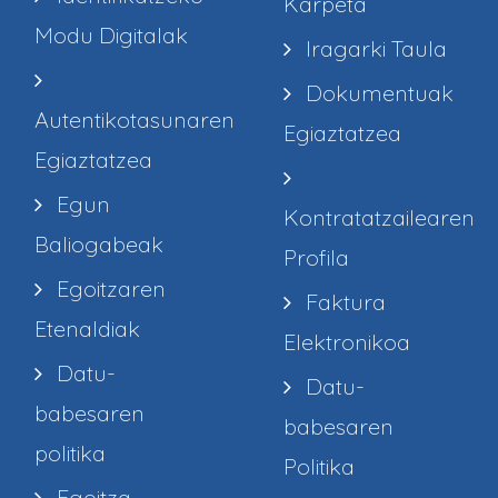
Karpeta
Modu Digitalak
Iragarki Taula
Dokumentuak
Autentikotasunaren
Egiaztatzea
Egiaztatzea
Egun
Kontratatzailearen
Baliogabeak
Profila
Egoitzaren
Faktura
Etenaldiak
Elektronikoa
Datu-
Datu-
babesaren
babesaren
politika
Politika
Egoitza