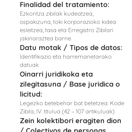
Finalidad del tratamiento:
Ezkontza zibilak kudeatzea,
ospakizuna, toki korporazioko kidea
esleitzea, tasa eta Erregistro Zibilari
jakinaraztea barne.
Datu motak / Tipos de datos:
Identifikazio eta harremanetarako
datuak
Oinarri juridikoka eta
zilegitasuna / Base juridica o
licitud:
Legezko betebehar bat betetzea: Kode
Zibila, IV. titulua (42 – 107 artikuluak)
Zein kolektibori eragiten dion
/ Colectivos de personas