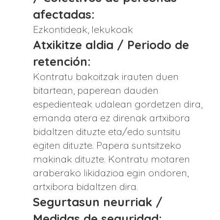
afectadas:
Ezkontideak, lekukoak
Atxikitze aldia / Periodo de
retención:
Kontratu bakoitzak irauten duen
bitartean, paperean dauden
espedienteak udalean gordetzen dira,
emanda atera ez direnak artxibora
bidaltzen dituzte eta/edo suntsitu
egiten dituzte. Papera suntsitzeko
makinak dituzte. Kontratu motaren
araberako likidazioa egin ondoren,
artxibora bidaltzen dira.
Segurtasun neurriak /
Medidas de seguridad: