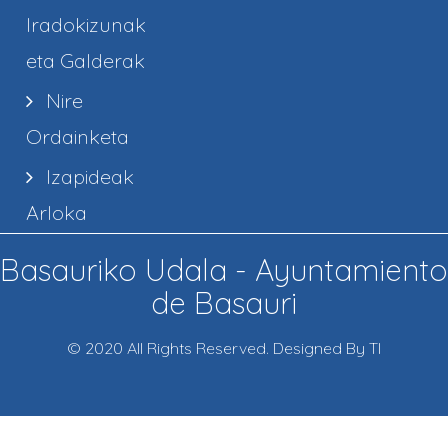
Iradokizunak
eta Galderak
Nire
Ordainketa
Izapideak
Arloka
Basauriko Udala - Ayuntamiento
de Basauri
© 2020 All Rights Reserved. Designed By TI