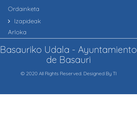
Ordainketa
Izapideak
Arloka
Basauriko Udala - Ayuntamiento
de Basauri
© 2020 All Rights Reserved. Designed By TI