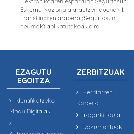
Elektronikoaren esparruan Segurtasun
Eskema Nazionala arautzen duena) II.
Eranskinaren arabera (Segurtasun
neurriak) aplikatutakoak dira.
EZAGUTU
ZERBITZUAK
EGOITZA
Herritarren
Identifikatzeko
Karpeta
Modu Digitalak
Iragarki Taula
Dokumentuak
Autentikotasunaren