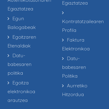
Egiaztatzea
Egiaztatzea
Egun
Kontratatzailearen
Baliogabeak
Profila
Egoitzaren
Faktura
Etenaldiak
Elektronikoa
Datu-
Datu-
babesaren
babesaren
politika
Politika
Egoitza
Aurretiko
elektronikoa
Hitzordua
arautzea