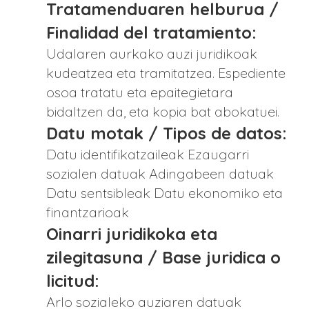
Tratamenduaren helburua /
Finalidad del tratamiento:
Udalaren aurkako auzi juridikoak
kudeatzea eta tramitatzea. Espediente
osoa tratatu eta epaitegietara
bidaltzen da, eta kopia bat abokatuei.
Datu motak / Tipos de datos:
Datu identifikatzaileak Ezaugarri
sozialen datuak Adingabeen datuak
Datu sentsibleak Datu ekonomiko eta
finantzarioak
Oinarri juridikoka eta
zilegitasuna / Base juridica o
licitud:
Arlo sozialeko auziaren datuak