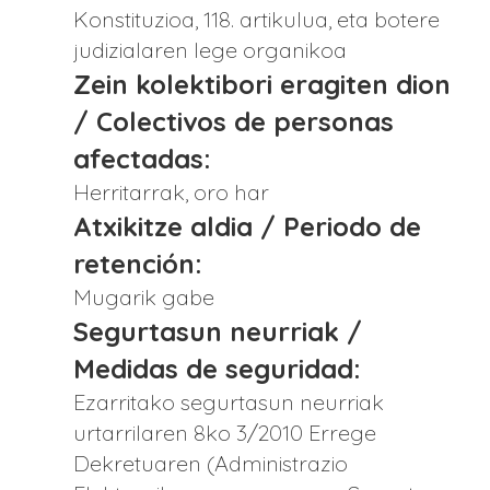
Konstituzioa, 118. artikulua, eta botere
judizialaren lege organikoa
Zein kolektibori eragiten dion
/ Colectivos de personas
afectadas:
Herritarrak, oro har
Atxikitze aldia / Periodo de
retención:
Mugarik gabe
Segurtasun neurriak /
Medidas de seguridad:
Ezarritako segurtasun neurriak
urtarrilaren 8ko 3/2010 Errege
Dekretuaren (Administrazio