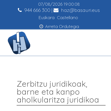
07/08/2026
19:00:09
944 666 300
|
haz@basauri.eus
Euskara
Castellano
Arreta Ordutegia
Zerbitzu juridikoak,
barne eta kanpo
aholkularitza juridikoa