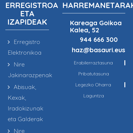
ERREGISTROA
HARREMANETARA
ETA
IZAPIDEAK
Kareaga Goikoa
Kalea, 52
944 666 300
Erregistro
haz@basauri.eus
Elektronikoa
Erabilerraztasuna
Nire
Pribatutasuna
Jakinarazpenak
Legezko Oharra
Abisuak,
Laguntza
Kexak,
Iradokizunak
eta Galderak
Nire