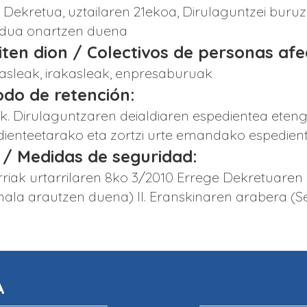
Dekretua, uztailaren 21ekoa, Dirulaguntzei bur
dua onartzen duena
giten dion / Colectivos de personas af
kasleak, irakasleak, enpresaburuak
iodo de retención:
k. Dirulaguntzaren deialdiaren espedientea eteng
ienteetarako eta zortzi urte emandako espedien
 / Medidas de seguridad:
riak urtarrilaren 8ko 3/2010 Errege Dekretuaren
la arautzen duena) II. Eranskinaren arabera (Se
A