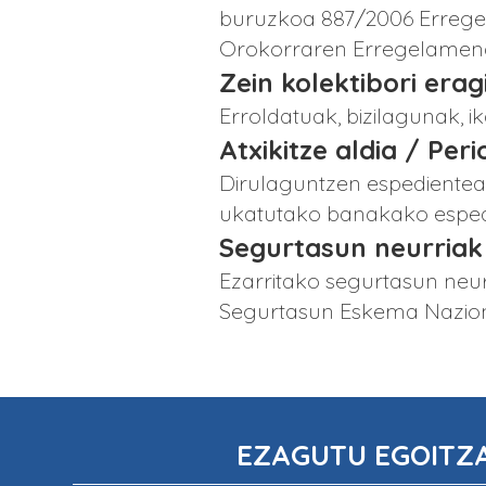
buruzkoa 887/2006 Errege 
Orokorraren Erregelamen
Zein kolektibori era
Erroldatuak, bizilagunak, i
Atxikitze aldia / Per
Dirulaguntzen espedientea
ukatutako banakako esped
Segurtasun neurriak
Ezarritako segurtasun neur
Segurtasun Eskema Naziona
EZAGUTU EGOITZ