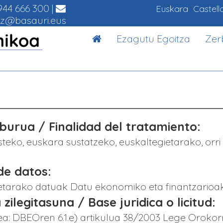
44 666 300
|
Euskara
Castell
z@basauri.eus
Ezagutu Egoitza
Zer
urua / Finalidad del tratamiento:
teko, euskara sustatzeko, euskaltegietarako, or
de datos:
netarako datuak Datu ekonomiko eta finantzarioa
 zilegitasuna / Base juridica o licitud:
a: DBEOren 6.1.e) artikulua 38/2003 Lege Orokorr