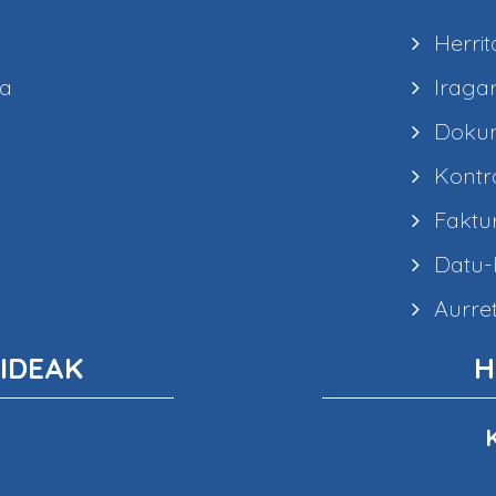
Herrit
ea
Iragar
Dokum
Kontra
Faktur
Datu-b
Aurret
IDEAK
H