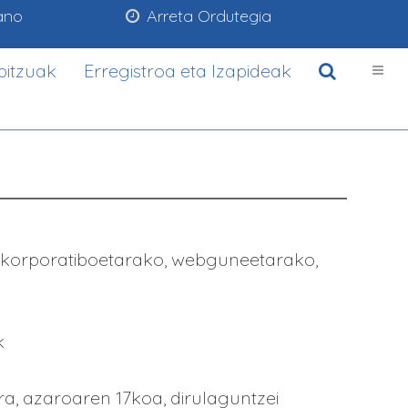
ano
Arreta Ordutegia
bitzuak
Erregistroa eta Izapideak
ri korporatiboetarako, webguneetarako,
k
a, azaroaren 17koa, dirulaguntzei