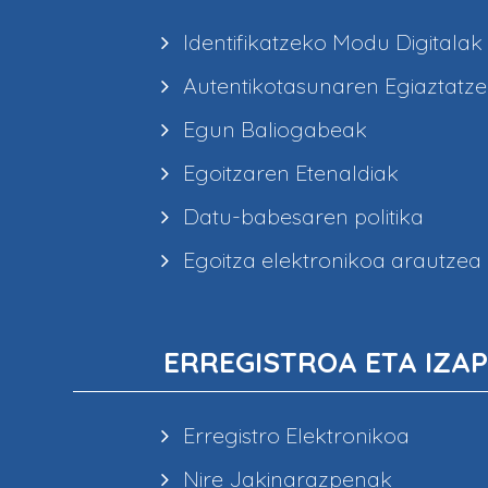
Identifikatzeko Modu Digitalak
Autentikotasunaren Egiaztatz
Egun Baliogabeak
Egoitzaren Etenaldiak
Datu-babesaren politika
Egoitza elektronikoa arautzea
ERREGISTROA ETA IZAP
Erregistro Elektronikoa
Nire Jakinarazpenak