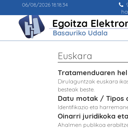
9
06/08/2026
18:18:34
ha
Euskara
Tratamenduaren helb
Dirulaguntzak euskara ikas
besteak beste.
Datu motak / Tipos 
Identifikazio eta harrema
Oinarri juridikoka eta
Ahalmen publikoa erabiltze