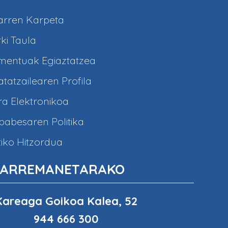
arren Karpeta
ki Taula
entuak Egiaztatzea
tatzailearen Profila
a Elektronikoa
abesaren Politika
iko Hitzordua
ARREMANETARAKO
Kareaga Goikoa Kalea, 52
944 666 300