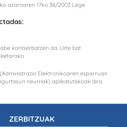
uzko azaroaren 17ko 38/2003 Lege
ectadas:
abe kontserbatzen da. Urte bat
teetarako
 (Administrazio Elektronikoaren esparruan
gurtasun neurriak) aplikatutakoak dira.
ZERBITZUAK