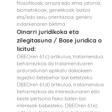
filosofikoak; arraza edo etnia jatorria;
biometrikoak; genetikoak; bizitza
eta/edo sexu orientazioa; genero
indarkeriaren biktima
Oinarri juridikoka eta
zilegitasuna / Base juridica o
licitud:
DBEOren 6.1.c) artikulua, tratamendua
beharrezkoa da tratamenduaren
arduradunari aplikatu dakiokeen
legezko betebehar bat betetzeko
DBEOren 6.1.d) artikulua, tratamendua
beharrezkoa da interesdunaren edo
beste pertsona fisiko baten bizi
interesak babesteko. DBEOren 6.1.e)