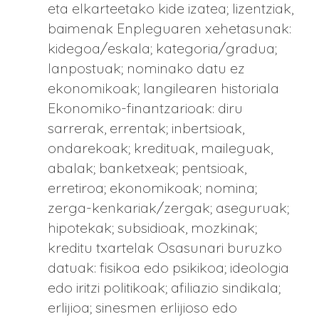
eta elkarteetako kide izatea; lizentziak,
baimenak Enpleguaren xehetasunak:
kidegoa/eskala; kategoria/gradua;
lanpostuak; nominako datu ez
ekonomikoak; langilearen historiala
Ekonomiko-finantzarioak: diru
sarrerak, errentak; inbertsioak,
ondarekoak; kredituak, maileguak,
abalak; banketxeak; pentsioak,
erretiroa; ekonomikoak; nomina;
zerga-kenkariak/zergak; aseguruak;
hipotekak; subsidioak, mozkinak;
kreditu txartelak Osasunari buruzko
datuak: fisikoa edo psikikoa; ideologia
edo iritzi politikoak; afiliazio sindikala;
erlijioa; sinesmen erlijioso edo