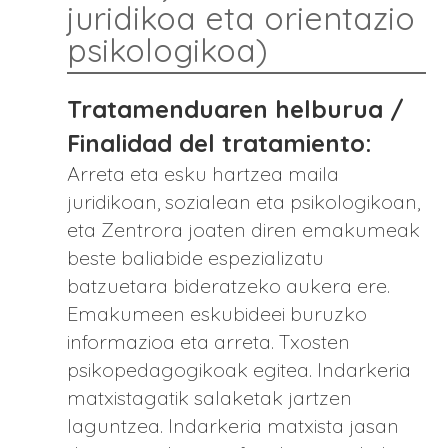
juridikoa eta orientazio
psikologikoa)
Tratamenduaren helburua /
Finalidad del tratamiento:
Arreta eta esku hartzea maila
juridikoan, sozialean eta psikologikoan,
eta Zentrora joaten diren emakumeak
beste baliabide espezializatu
batzuetara bideratzeko aukera ere.
Emakumeen eskubideei buruzko
informazioa eta arreta. Txosten
psikopedagogikoak egitea. Indarkeria
matxistagatik salaketak jartzen
laguntzea. Indarkeria matxista jasan