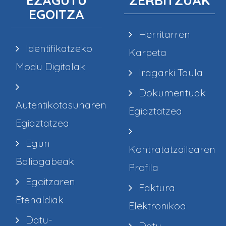
EZAGUTU
ZERBITZUAK
EGOITZA
Herritarren
Identifikatzeko
Karpeta
Modu Digitalak
Iragarki Taula
Dokumentuak
Autentikotasunaren
Egiaztatzea
Egiaztatzea
Egun
Kontratatzailearen
Baliogabeak
Profila
Egoitzaren
Faktura
Etenaldiak
Elektronikoa
Datu-
Datu-