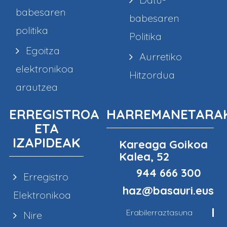
babesaren
babesaren
politika
Politika
Egoitza
Aurretiko
elektronikoa
Hitzordua
arautzea
ERREGISTROA
HARREMANETARA
ETA
IZAPIDEAK
Kareaga Goikoa
Kalea, 52
944 666 300
Erregistro
haz@basauri.eus
Elektronikoa
Erabilerraztasuna
Nire