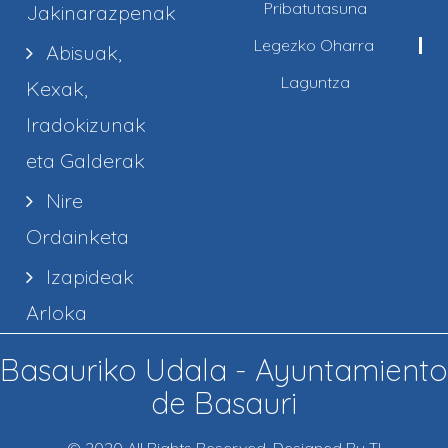
Pribatutasuna
Jakinarazpenak
Legezko Oharra
Abisuak,
Laguntza
Kexak,
Iradokizunak
eta Galderak
Nire
Ordainketa
Izapideak
Arloka
Basauriko Udala - Ayuntamiento
de Basauri