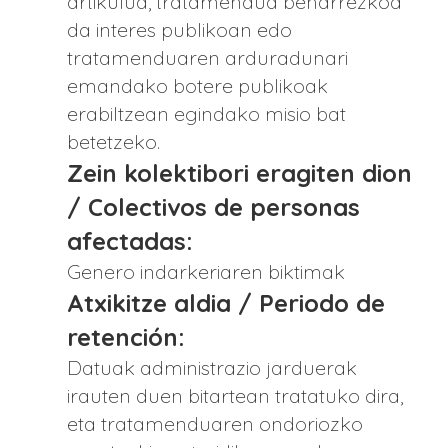
artikulua, tratamendua beharrezkoa
da interes publikoan edo
tratamenduaren arduradunari
emandako botere publikoak
erabiltzean egindako misio bat
betetzeko.
Zein kolektibori eragiten dion
/ Colectivos de personas
afectadas:
Genero indarkeriaren biktimak
Atxikitze aldia / Periodo de
retención:
Datuak administrazio jarduerak
irauten duen bitartean tratatuko dira,
eta tratamenduaren ondoriozko