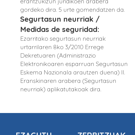
erantzukizun juridikoen arabera
gordeko dira. 5 urte gomendatzen da.
Segurtasun neurriak /
Medidas de seguridad:
Ezarritako segurtasun neurriak
urtarrilaren 8ko 3/2010 Errege
Dekretuaren (Administrazio
Elektronikoaren esparruan Segurtasun
Eskema Nazionala arautzen duena) II.
Eranskinaren arabera (Segurtasun
neurriak) aplikatutakoak dira.