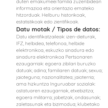
duten emakumeei familia zuzenbidean
informazioa eta orientazio emateko
hitzorduak. Helburu historikoak,
estatistikoak edo zientifikoak.
Datu motak / Tipos de datos:
Datu identifikatzaileak: izen-deiturak,
IFZ, helbidea, telefonoa, helbide
elektronikoa, eskuzko sinadura edo
sinadura elektronikoa Pertsonaren
ezaugarriak: egoera zibilari buruzko
datuak; adina; familiaren datuak; sexua;
jaioteguna; nazionalitatea; jaioterria;
ama hizkuntza Inguruabar sozialak:
ostatuaren ezaugarriak, etxebizitza;
egoera militarra; jabetzak, ondasunak;
zaletasunak eta bizimodua; klubetako