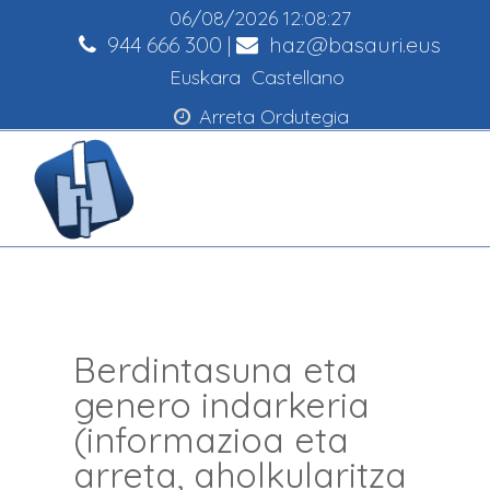
06/08/2026
12:08:27
944 666 300
|
haz@basauri.eus
Euskara
Castellano
Arreta Ordutegia
Berdintasuna eta
genero indarkeria
(informazioa eta
arreta, aholkularitza