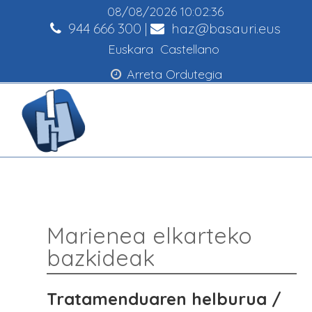
08/08/2026
10:02:37
944 666 300
|
haz@basauri.eus
Euskara
Castellano
Arreta Ordutegia
Marienea elkarteko
bazkideak
Tratamenduaren helburua /