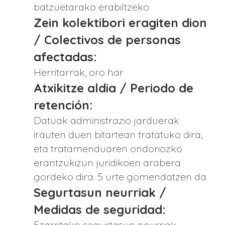
batzuetarako erabiltzeko
Zein kolektibori eragiten dion
/ Colectivos de personas
afectadas:
Herritarrak, oro har
Atxikitze aldia / Periodo de
retención:
Datuak administrazio jarduerak
irauten duen bitartean tratatuko dira,
eta tratamenduaren ondoriozko
erantzukizun juridikoen arabera
gordeko dira. 5 urte gomendatzen da
Segurtasun neurriak /
Medidas de seguridad:
Ezarritako segurtasun neurriak