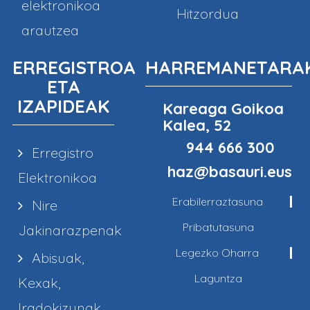
elektronikoa
Hitzordua
arautzea
ERREGISTROA
HARREMANETARA
ETA
IZAPIDEAK
Kareaga Goikoa
Kalea, 52
944 666 300
Erregistro
haz@basauri.eus
Elektronikoa
Erabilerraztasuna
Nire
Pribatutasuna
Jakinarazpenak
Legezko Oharra
Abisuak,
Laguntza
Kexak,
Iradokizunak