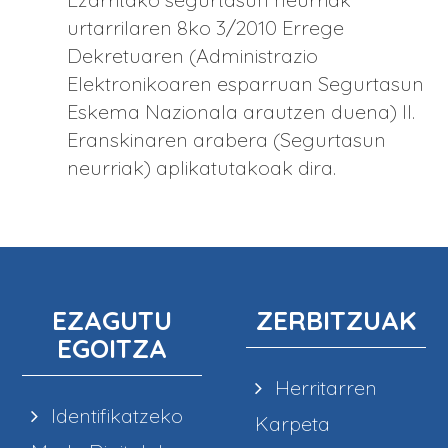
urtarrilaren 8ko 3/2010 Errege
Dekretuaren (Administrazio
Elektronikoaren esparruan Segurtasun
Eskema Nazionala arautzen duena) II.
Eranskinaren arabera (Segurtasun
neurriak) aplikatutakoak dira.
EZAGUTU
ZERBITZUAK
EGOITZA
Herritarren
Identifikatzeko
Karpeta