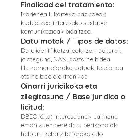
Finalidad del tratamiento:
Marienea Elkarteko bazkideak
kudeatzea, intereseko sustapen
komunikazioak bidaltzea.
Datu motak / Tipos de datos:
Datu identifikatzaileak: izen-deiturak,
jaioteguna, NAN, posta helbidea.
Harremanetarako datuak: telefonoa
eta helbide elektronikoa
Oinarri juridikoka eta
zilegitasuna / Base juridica o
licitud:
DBEO: 6.1.a) Interesdunak baimena
eman zuen bere datu pertsonalak
helburu zehatz baterako edo