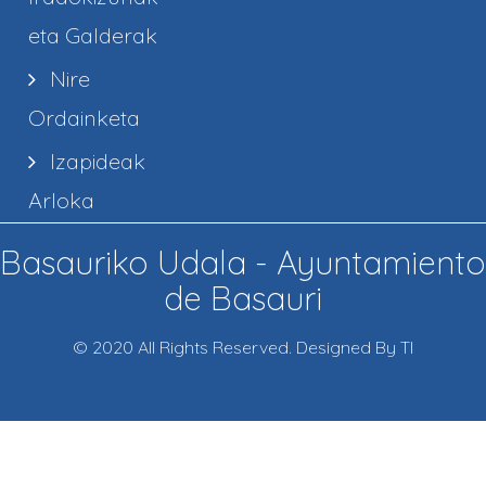
eta Galderak
Nire
Ordainketa
Izapideak
Arloka
Basauriko Udala - Ayuntamiento
de Basauri
© 2020 All Rights Reserved. Designed By TI