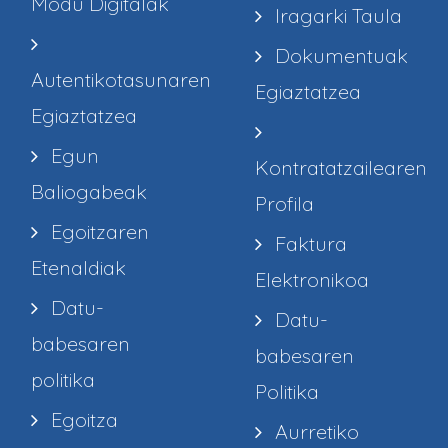
Modu Digitalak
Iragarki Taula
Dokumentuak
Autentikotasunaren
Egiaztatzea
Egiaztatzea
Egun
Kontratatzailearen
Baliogabeak
Profila
Egoitzaren
Faktura
Etenaldiak
Elektronikoa
Datu-
Datu-
babesaren
babesaren
politika
Politika
Egoitza
Aurretiko