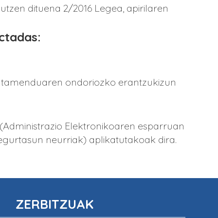
utzen dituena 2/2016 Legea, apirilaren
ectadas:
 tratamenduaren ondoriozko erantzukizun
 (Administrazio Elektronikoaren esparruan
gurtasun neurriak) aplikatutakoak dira.
ZERBITZUAK