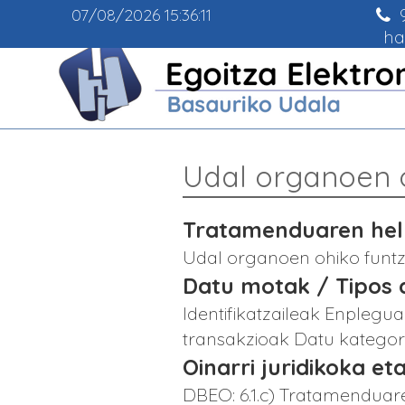
9
07/08/2026
15:36:11
ha
Udal organoen 
Tratamenduaren helb
Udal organoen ohiko funt
Datu motak / Tipos 
Identifikatzaileak Enpleg
transakzioak Datu kategor
Oinarri juridikoka eta
DBEO: 6.1.c) Tratamenduar