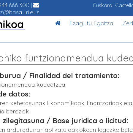
44 666 300
|
Euskara
Castell
z@basauri.eus
Ezagutu Egoitza
Zer
ohiko funtzionamendua kude
urua / Finalidad del tratamiento:
zionamendua kudeatzea.
de datos:
uaren xehetasunak Ekonomikoak, finantzarioak e
ia bereziak
 zilegitasuna / Base juridica o licitud:
en arduradunari aplikatu dakiokeen legezko bet