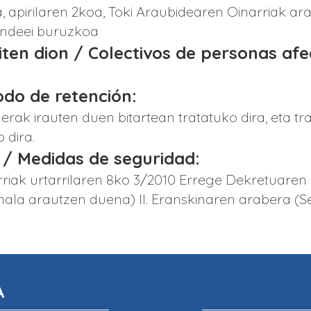
apirilaren 2koa, Toki Araubidearen Oinarriak ara
undeei buruzkoa
giten dion / Colectivos de personas af
iodo de retención:
erak irauten duen bitartean tratatuko dira, eta
 dira.
 / Medidas de seguridad:
riak urtarrilaren 8ko 3/2010 Errege Dekretuaren
la arautzen duena) II. Eranskinaren arabera (Se
A