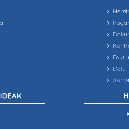
Herrit
ea
Iragar
Dokum
Kontra
Faktur
Datu-b
Aurret
IDEAK
H