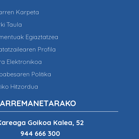
arren Karpeta
ki Taula
entuak Egiaztatzea
tatzailearen Profila
a Elektronikoa
abesaren Politika
iko Hitzordua
ARREMANETARAKO
Kareaga Goikoa Kalea, 52
944 666 300