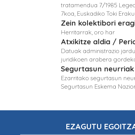
tratamendua 7/1985 Legea, 
7koa, Euskadiko Toki Erak
Zein kolektibori era
Herritarrak, oro har
Atxikitze aldia / Per
Datuak administrazio jardu
juridikoen arabera gordeko
Segurtasun neurriak
Ezarritako segurtasun neur
Segurtasun Eskema Naziona
EZAGUTU EGOITZ