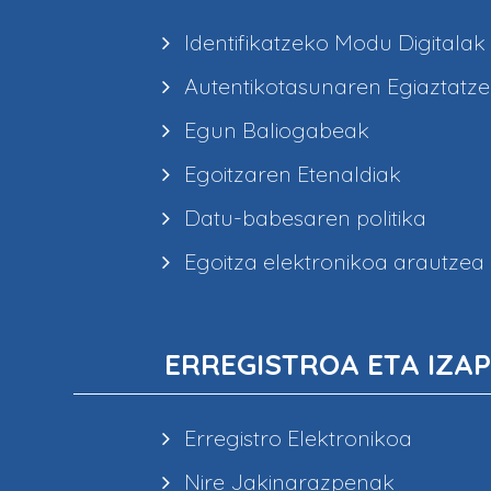
Identifikatzeko Modu Digitalak
Autentikotasunaren Egiaztatz
Egun Baliogabeak
Egoitzaren Etenaldiak
Datu-babesaren politika
Egoitza elektronikoa arautzea
ERREGISTROA ETA IZAP
Erregistro Elektronikoa
Nire Jakinarazpenak