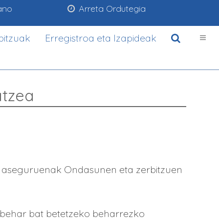
ano
Arreta Ordutegia
bitzuak
Erregistroa eta Izapideak
atzea
ta aseguruenak Ondasunen eta zerbitzuen
ebehar bat betetzeko beharrezko