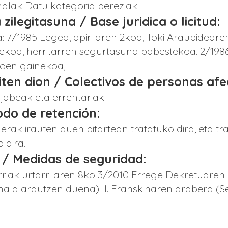
alak Datu kategoria bereziak
 zilegitasuna / Base juridica o licitud:
a: 7/1985 Legea, apirilaren 2koa, Toki Araubidear
koa, herritarren segurtasuna babestekoa. 2/198
goen gainekoa,
giten dion / Colectivos de personas af
, jabeak eta errentariak
iodo de retención:
erak irauten duen bitartean tratatuko dira, eta
 dira.
 / Medidas de seguridad:
riak urtarrilaren 8ko 3/2010 Errege Dekretuaren
la arautzen duena) II. Eranskinaren arabera (Se