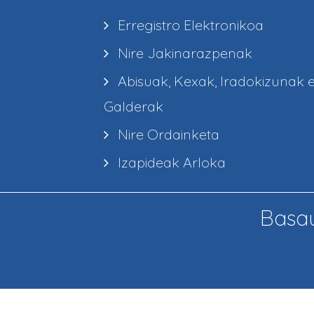
Erregistro Elektronikoa
Nire Jakinarazpenak
Abisuak, Kexak, Iradokizunak 
Galderak
Nire Ordainketa
Izapideak Arloka
Basau