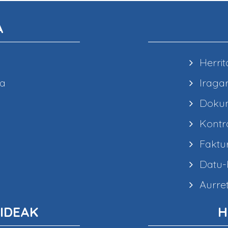
A
Herrit
ea
Iragar
Dokum
Kontra
Faktur
Datu-b
Aurret
IDEAK
H