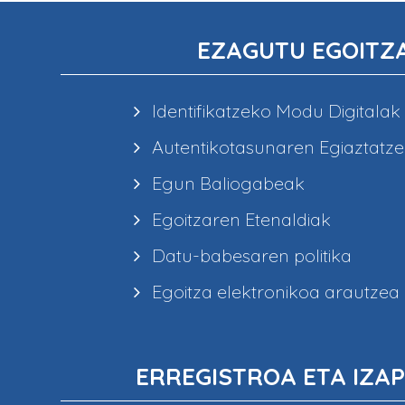
EZAGUTU EGOITZ
Identifikatzeko Modu Digitalak
Autentikotasunaren Egiaztatz
Egun Baliogabeak
Egoitzaren Etenaldiak
Datu-babesaren politika
Egoitza elektronikoa arautzea
ERREGISTROA ETA IZAP