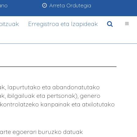
ano
Arreta Ordutegia
bitzuak
Erregistroa eta Izapideak
eak, lapurtutako eta abandonatutako
ak, ibilgailuak eta pertsonak), genero
a kontrolatzeko kanpainak eta atxilotutako
zarte egoerari buruzko datuak