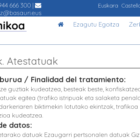
44 666 300
|
Euskara
Castell
z@basauri.eus
Ezagutu Egoitza
Zer
k. Atestatuak
urua / Finalidad del tratamiento:
ze guztiak kudeatzea, besteak beste, konfiskatz
tatuak egitea (trafiko istripuak eta salaketa penal
darkeriaren biktimekin lotutako ekintzak, trafiko
zioa kudeatzea.
de datos:
netarako datuak Ezaugarri pertsonalen datuak Gi