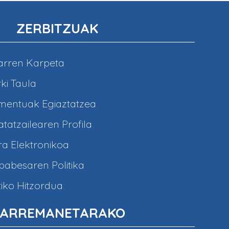
ZERBITZUAK
arren Karpeta
ki Taula
entuak Egiaztatzea
tatzailearen Profila
a Elektronikoa
abesaren Politika
iko Hitzordua
ARREMANETARAKO