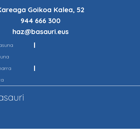
Kareaga Goikoa Kalea, 52
944 666 300
haz@basauri.eus
tasuna
suna
harra
za
asauri