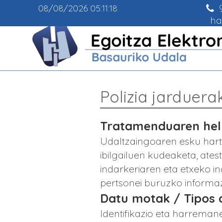
9
08/08/2026
05:11:18
ha
Polizia jarduera
Tratamenduaren helb
Udaltzaingoaren esku hart
ibilgailuen kudeaketa, ates
indarkeriaren eta etxeko in
pertsonei buruzko informa
Datu motak / Tipos 
Identifikazio eta harrema