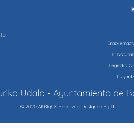
eta
Erabilerraz
Pribatuta
Legezko O
Lagunt
riko Udala - Ayuntamiento de B
© 2020 All Rights Reserved. Designed By TI