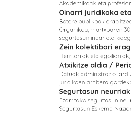
Akademikoak eta profesion
Oinarri juridikoka eta
Botere publikoak erabiltze
Organikoa, martxoaren 30e
segurtasun indar eta kide
Zein kolektibori era
Herritarrak eta egoiliarrak
Atxikitze aldia / Per
Datuak administrazio jardu
juridikoen arabera gordeko
Segurtasun neurriak
Ezarritako segurtasun neur
Segurtasun Eskema Naziona