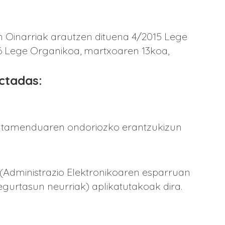
en Oinarriak arautzen dituena 4/2015 Lege
6 Lege Organikoa, martxoaren 13koa,
ectadas:
 tratamenduaren ondoriozko erantzukizun
 (Administrazio Elektronikoaren esparruan
gurtasun neurriak) aplikatutakoak dira.