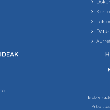
Dokum
Kontra
Faktur
Datu-b
Aurret
IDEAK
H
eta
Erabilerraz
Pribatuta