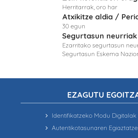
Herritarrak, oro har
Atxikitze aldia / Per
30 egun
Segurtasun neurriak
Ezarritako segurtasun neur
Segurtasun Eskema Naziona
EZAGUTU EGOITZ
Identifikatzeko Modu Digitalak
Autentikotasunaren Egiaztatz