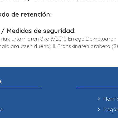
iodo de retención:
 / Medidas de seguridad:
riak urtarrilaren 8ko 3/2010 Errege Dekretuaren
la arautzen duena) II. Eranskinaren arabera (Se
A
Herrit
ea
Iragar