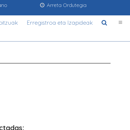
ano
Arreta Ordutegia
bitzuak
Erregistroa eta Izapideak
ectadas: