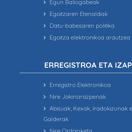
Egun Baliogabeak
Egoitzaren Etenaldiak
Datu-babesaren politika
Egoitza elektronikoa arautzea
ERREGISTROA ETA IZAP
Erregistro Elektronikoa
Nire Jakinarazpenak
Abisuak, Kexak, Iradokizunak 
Galderak
Nire Ordainketa