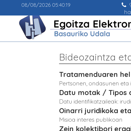
9
08/08/2026
05:40:19
ha
Bideozaintza et
Tratamenduaren helb
Pertsonen, ondasunen eta 
Datu motak / Tipos 
Datu identifikatzaileak: irud
Oinarri juridikoka eta
Misioa interes publikoan
Zein kolektibori era