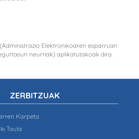
 (Administrazio Elektronikoaren esparruan
gurtasun neurriak) aplikatutakoak dira.
ZERBITZUAK
arren Karpeta
ki Taula