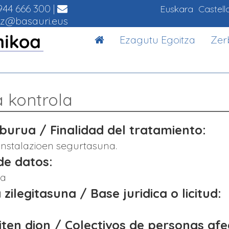
44 666 300
|
Euskara
Castell
z@basauri.eus
Ezagutu Egoitza
Zer
a kontrola
urua / Finalidad del tratamiento:
instalazioen segurtasuna.
de datos:
ia
 zilegitasuna / Base juridica o licitud:
giten dion / Colectivos de personas af