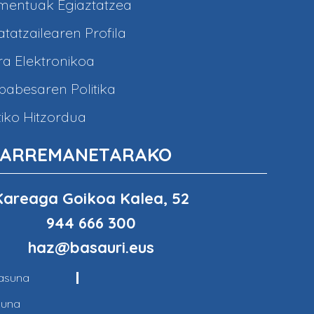
entuak Egiaztatzea
tatzailearen Profila
a Elektronikoa
abesaren Politika
iko Hitzordua
ARREMANETARAKO
Kareaga Goikoa Kalea, 52
944 666 300
haz@basauri.eus
tasuna
suna