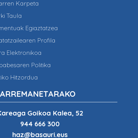
arren Karpeta
ki Taula
entuak Egiaztatzea
tatzailearen Profila
a Elektronikoa
abesaren Politika
iko Hitzordua
ARREMANETARAKO
Kareaga Goikoa Kalea, 52
944 666 300
haz@basauri.eus