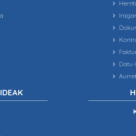
Herrit
ea
Iragar
Dokum
Kontra
Faktur
Datu-b
Aurret
IDEAK
H