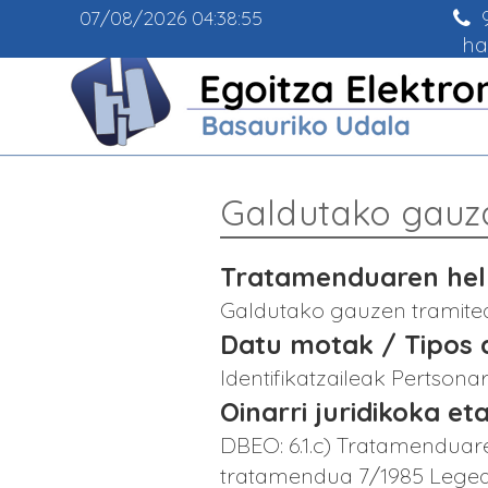
9
07/08/2026
04:38:55
ha
Galdutako gauz
Tratamenduaren helb
Galdutako gauzen tramite
Datu motak / Tipos 
Identifikatzaileak Pertson
Oinarri juridikoka eta
DBEO: 6.1.c) Tratamenduar
tratamendua 7/1985 Legea, 