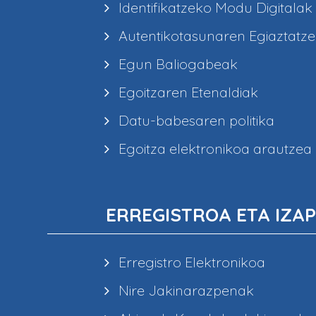
Identifikatzeko Modu Digitalak
Autentikotasunaren Egiaztatz
Egun Baliogabeak
Egoitzaren Etenaldiak
Datu-babesaren politika
Egoitza elektronikoa arautzea
ERREGISTROA ETA IZAP
Erregistro Elektronikoa
Nire Jakinarazpenak