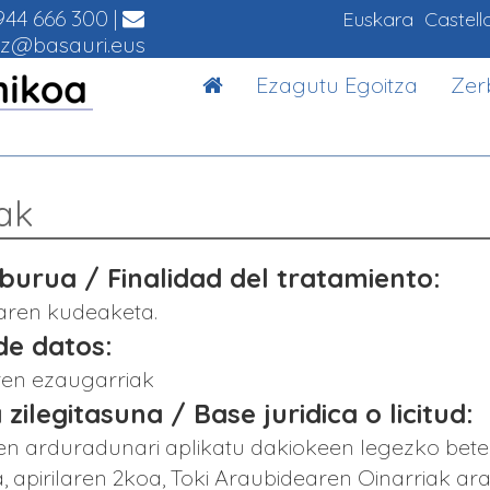
44 666 300
|
Euskara
Castell
z@basauri.eus
Ezagutu Egoitza
Zer
ak
urua / Finalidad del tratamiento:
aren kudeaketa.
de datos:
aren ezaugarriak
 zilegitasuna / Base juridica o licitud:
en arduradunari aplikatu dakiokeen legezko bet
apirilaren 2koa, Toki Araubidearen Oinarriak ara