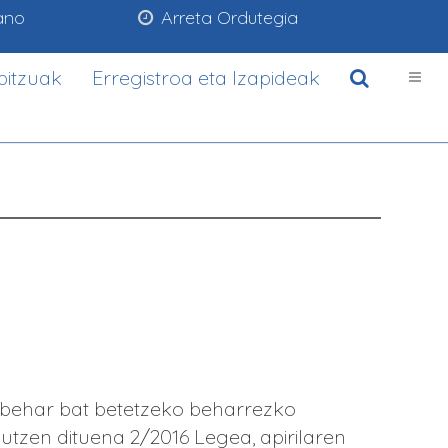
ano
Arreta Ordutegia
bitzuak
Erregistroa eta Izapideak
ebehar bat betetzeko beharrezko
utzen dituena 2/2016 Legea, apirilaren