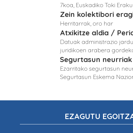
7koa, Euskadiko Toki Erak
Zein kolektibori era
Herritarrak, oro har
Atxikitze aldia / Per
Datuak administrazio jardu
juridikoen arabera gordeko
Segurtasun neurriak
Ezarritako segurtasun neur
Segurtasun Eskema Naziona
EZAGUTU EGOITZ