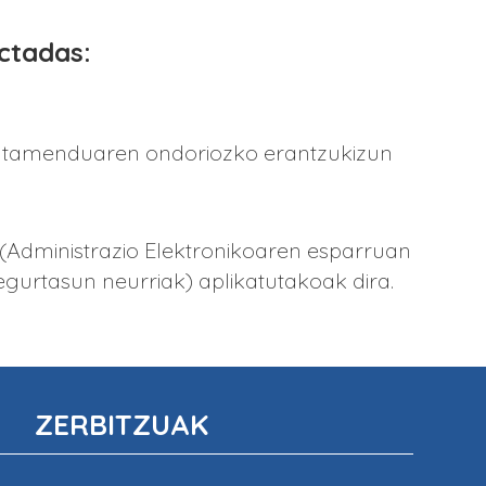
ectadas:
 tratamenduaren ondoriozko erantzukizun
 (Administrazio Elektronikoaren esparruan
gurtasun neurriak) aplikatutakoak dira.
ZERBITZUAK