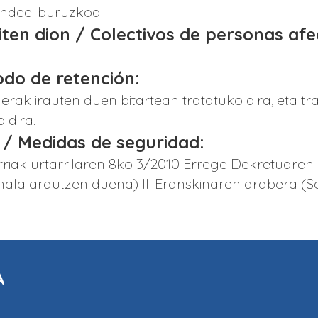
undeei buruzkoa.
giten dion / Colectivos de personas af
iodo de retención:
erak irauten duen bitartean tratatuko dira, eta
 dira.
 / Medidas de seguridad:
riak urtarrilaren 8ko 3/2010 Errege Dekretuaren
la arautzen duena) II. Eranskinaren arabera (Se
A