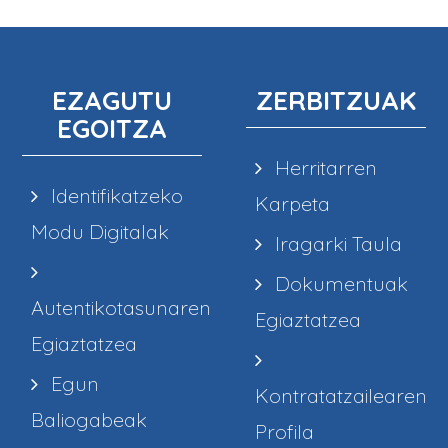
EZAGUTU
ZERBITZUAK
EGOITZA
Herritarren
Identifikatzeko
Karpeta
Modu Digitalak
Iragarki Taula
Dokumentuak
Autentikotasunaren
Egiaztatzea
Egiaztatzea
Egun
Kontratatzailearen
Baliogabeak
Profila