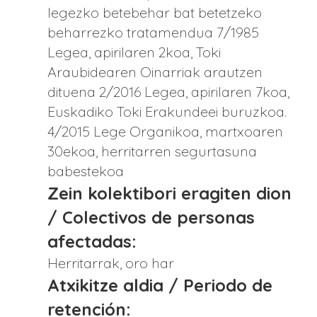
legezko betebehar bat betetzeko
beharrezko tratamendua 7/1985
Legea, apirilaren 2koa, Toki
Araubidearen Oinarriak arautzen
dituena 2/2016 Legea, apirilaren 7koa,
Euskadiko Toki Erakundeei buruzkoa.
4/2015 Lege Organikoa, martxoaren
30ekoa, herritarren segurtasuna
babestekoa
Zein kolektibori eragiten dion
/ Colectivos de personas
afectadas:
Herritarrak, oro har
Atxikitze aldia / Periodo de
retención: