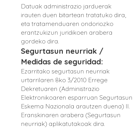
Datuak administrazio jarduerak
irauten duen bitartean tratatuko dira,
eta tratamenduaren ondoriozko
erantzukizun juridikoen arabera
gordeko dira.
Segurtasun neurriak /
Medidas de seguridad:
Ezarritako segurtasun neurriak
urtarrilaren 8ko 3/2010 Errege
Dekretuaren (Administrazio
Elektronikoaren esparruan Segurtasun
Eskema Nazionala arautzen duena) II.
Eranskinaren arabera (Segurtasun
neurriak) aplikatutakoak dira.