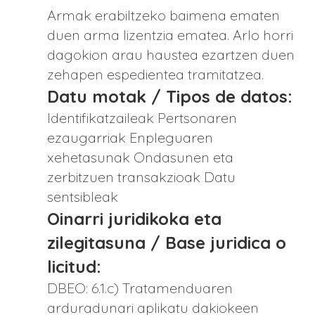
Armak erabiltzeko baimena ematen
duen arma lizentzia ematea. Arlo horri
dagokion arau haustea ezartzen duen
zehapen espedientea tramitatzea.
Datu motak / Tipos de datos:
Identifikatzaileak Pertsonaren
ezaugarriak Enpleguaren
xehetasunak Ondasunen eta
zerbitzuen transakzioak Datu
sentsibleak
Oinarri juridikoka eta
zilegitasuna / Base juridica o
licitud:
DBEO: 6.1.c) Tratamenduaren
arduradunari aplikatu dakiokeen