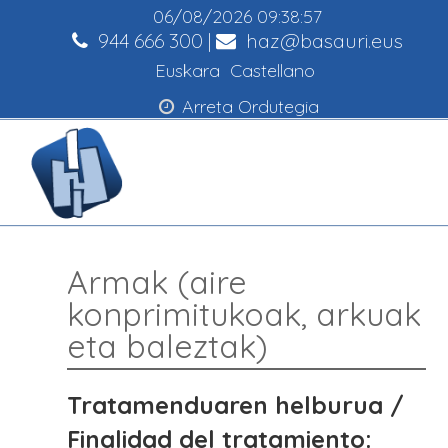
06/08/2026
09:38:58
944 666 300
|
haz@basauri.eus
Euskara
Castellano
Arreta Ordutegia
Armak (aire
konprimitukoak, arkuak
eta baleztak)
Tratamenduaren helburua /
Finalidad del tratamiento: