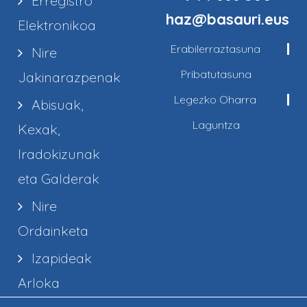
Erregistro
haz@basauri.eus
Elektronikoa
Erabilerraztasuna
Nire
Pribatutasuna
Jakinarazpenak
Legezko Oharra
Abisuak,
Laguntza
Kexak,
Iradokizunak
eta Galderak
Nire
Ordainketa
Izapideak
Arloka