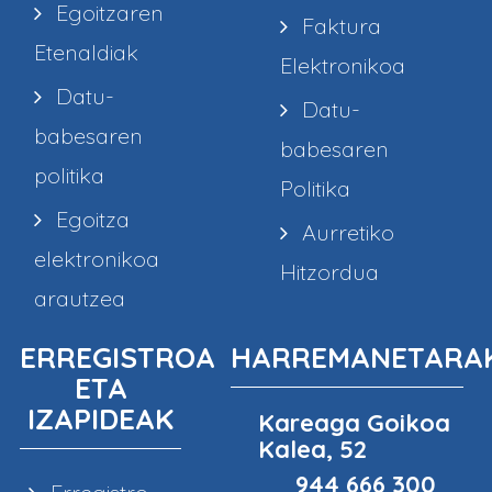
Egoitzaren
Faktura
Etenaldiak
Elektronikoa
Datu-
Datu-
babesaren
babesaren
politika
Politika
Egoitza
Aurretiko
elektronikoa
Hitzordua
arautzea
ERREGISTROA
HARREMANETARA
ETA
IZAPIDEAK
Kareaga Goikoa
Kalea, 52
944 666 300