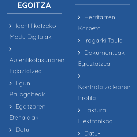
EGOITZA
Herritarren
Identifikatzeko
Karpeta
Modu Digitalak
Iragarki Taula
Dokumentuak
Autentikotasunaren
Egiaztatzea
Egiaztatzea
Egun
Kontratatzailearen
Baliogabeak
Profila
Egoitzaren
Faktura
Etenaldiak
Elektronikoa
Datu-
Datu-