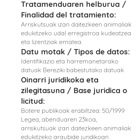
Tratamenduaren helburua /
Finalidad del tratamiento:
Arriskutsuak izan daitezkeen animaliak
edukitzeko udal erregistroa kudeatzea
eta lizentziak ematea.
Datu motak / Tipos de datos:
Identifikazio eta harremanetarako
datuak Bereziki babestutako datuak
Oinarri juridikoka eta
zilegitasuna / Base juridica o
licitud:
Botere publikoak erabiltzea: 50/1999
Legea, abenduaren 23koa,
arriskutsuak izan daitezkeen animaliak
edukitzeko araubide juridikoari