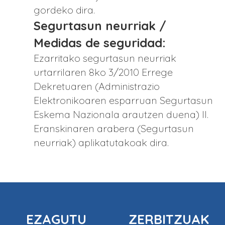
gordeko dira.
Segurtasun neurriak /
Medidas de seguridad:
Ezarritako segurtasun neurriak
urtarrilaren 8ko 3/2010 Errege
Dekretuaren (Administrazio
Elektronikoaren esparruan Segurtasun
Eskema Nazionala arautzen duena) II.
Eranskinaren arabera (Segurtasun
neurriak) aplikatutakoak dira.
EZAGUTU
ZERBITZUAK