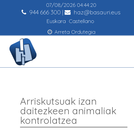
07/08/2026
04:44:20
944 666 300
|
haz@basauri.eus
Euskara
Castellano
Arreta Ordutegia
Arriskutsuak izan
daitezkeen animaliak
kontrolatzea