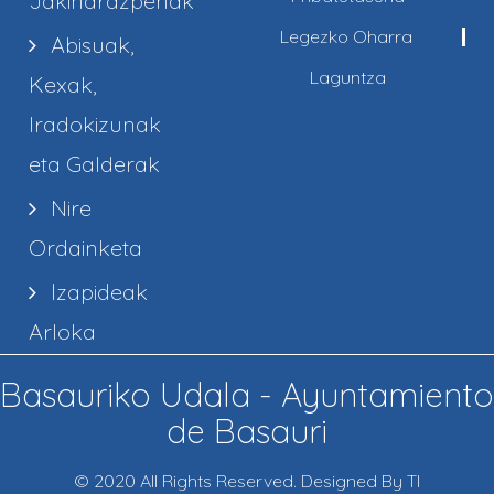
Jakinarazpenak
Legezko Oharra
Abisuak,
Laguntza
Kexak,
Iradokizunak
eta Galderak
Nire
Ordainketa
Izapideak
Arloka
Basauriko Udala - Ayuntamiento
de Basauri
© 2020 All Rights Reserved. Designed By TI