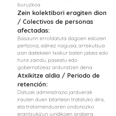
buruzkoa
Zein kolektibori eragiten dion
/ Colectivos de personas
afectadas:
Basaurin erroldatuta dagoen edozein
pertsona, adinez nagusia, arriskutsua
izan daitekeen txakur baten jabea edo
hura zaindu, paseatu edo
gobernatzeaz arduratzen dena.
Atxikitze aldia / Periodo de
retención:
Datuak administrazio jarduerak
irauten duen bitartean tratatuko dira,
eta tratamenduaren ondoriozko
erantzukizun juridikoen arabera