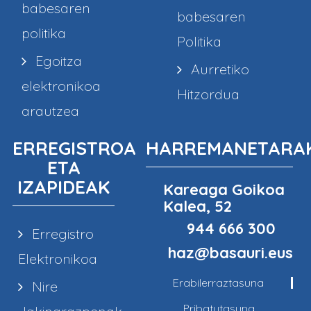
babesaren
babesaren
politika
Politika
Egoitza
Aurretiko
elektronikoa
Hitzordua
arautzea
ERREGISTROA
HARREMANETARA
ETA
IZAPIDEAK
Kareaga Goikoa
Kalea, 52
944 666 300
Erregistro
haz@basauri.eus
Elektronikoa
Erabilerraztasuna
Nire
Pribatutasuna