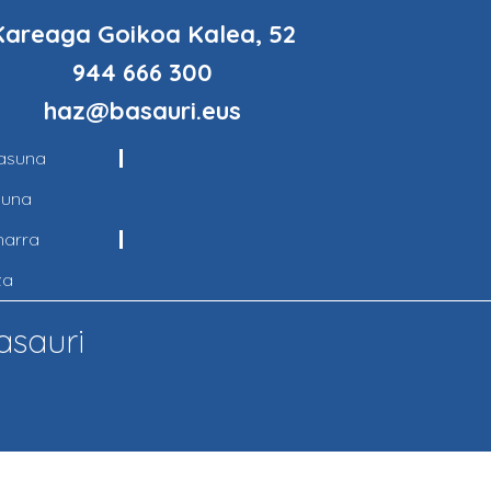
Kareaga Goikoa Kalea, 52
944 666 300
haz@basauri.eus
tasuna
suna
harra
za
asauri