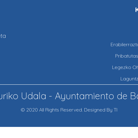
eta
Erabilerraz
Pribatuta
Legezko O
Lagunt
riko Udala - Ayuntamiento de B
© 2020 All Rights Reserved. Designed By TI