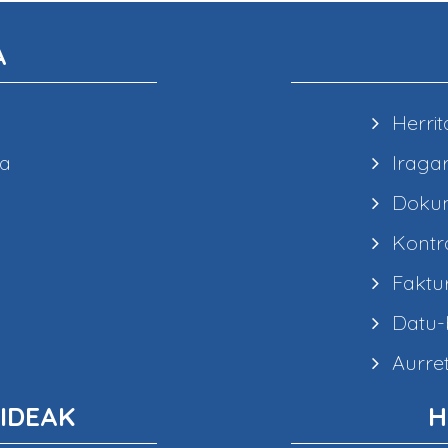
A
Herrit
ea
Iragar
Dokum
Kontra
Faktur
Datu-b
Aurret
IDEAK
H