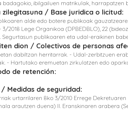
 badagokio, ibilgailuen matrikulak, harrapatzen b
 zilegitasuna / Base juridica o licitud:
 publikoaren alde edo botere publikoak gauzatzear
 3/2018 Lege Organikoa (DPBEDBLO), 22 (bideozai
. Segurtasun publikoaren eta udal-eraikinen bab
giten dion / Colectivos de personas af
tan dabiltzan herritarrak. - Udal-zerbitzuen erab
ak. - Hartutako eremuetan zirkulatzen edo aparkat
iodo de retención:
 / Medidas de seguridad:
riak urtarrilaren 8ko 3/2010 Errege Dekretuaren
la arautzen duena) II. Eranskinaren arabera (Se