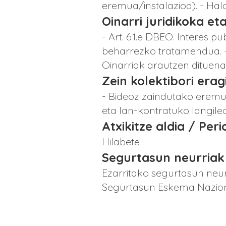
eremua/instalazioa). - Hala
Oinarri juridikoka eta
- Art. 6.1.e DBEO. Interes
beharrezko tratamendua. -
Oinarriak arautzen dituena
Zein kolektibori era
- Bideoz zaindutako eremue
eta lan-kontratuko langile
Atxikitze aldia / Per
Hilabete
Segurtasun neurriak
Ezarritako segurtasun neur
Segurtasun Eskema Naziona