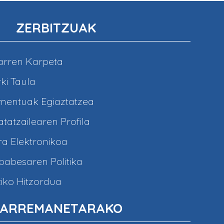
ZERBITZUAK
arren Karpeta
ki Taula
entuak Egiaztatzea
tatzailearen Profila
a Elektronikoa
abesaren Politika
iko Hitzordua
ARREMANETARAKO