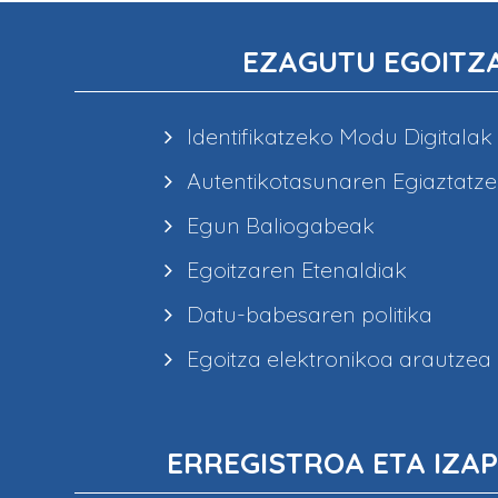
EZAGUTU EGOITZ
Identifikatzeko Modu Digitalak
Autentikotasunaren Egiaztatz
Egun Baliogabeak
Egoitzaren Etenaldiak
Datu-babesaren politika
Egoitza elektronikoa arautzea
ERREGISTROA ETA IZAP