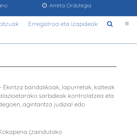
ano
Arreta Ordutegia
bitzuak
Erregistroa eta Izapideak
Ekintza bandalikoak, lapurretak, kalteak
talazioetarako sarbideak kontrolatzea eta
egoen, agintaritza judizial edo
- Kokapena (zaindutako