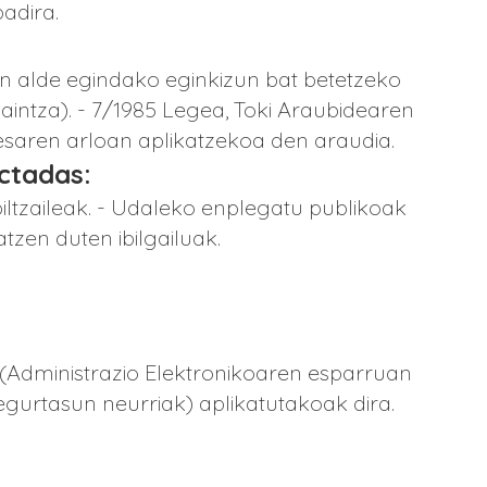
adira.
en alde egindako eginkizun bat betetzeko
ntza). - 7/1985 Legea, Toki Araubidearen
esaren arloan aplikatzekoa den araudia.
ectadas:
iltzaileak. - Udaleko enplegatu publikoak
zen duten ibilgailuak.
 (Administrazio Elektronikoaren esparruan
gurtasun neurriak) aplikatutakoak dira.