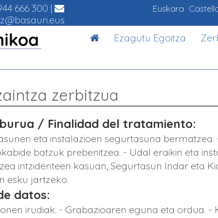
44 666 300
|
Euskara
Castell
z@basauri.eus
Ezagutu Egoitza
Zer
aintza zerbitzua
urua / Finalidad del tratamiento:
sunen eta instalazioen segurtasuna bermatzea. - 
kabide batzuk prebenitzea. - Udal eraikin eta ins
tzea intzidenteen kasuan, Segurtasun Indar eta Kid
 esku jartzeko.
de datos:
onen irudiak. - Grabazioaren eguna eta ordua. 