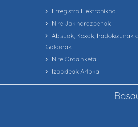
Erregistro Elektronikoa
Nire Jakinarazpenak
Abisuak, Kexak, Iradokizunak 
Galderak
Nire Ordainketa
Izapideak Arloka
Basau