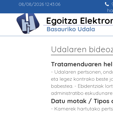
9
08/08/2026
12:43:06
ha
Udalaren bideoz
Tratamenduaren helb
- Udalaren pertsonen, onda
eta legez kontrako beste jo
babestea. - Ebidentziak lor
administratibo eskudunaren
Datu motak / Tipos 
- Kamerek hartutako perts