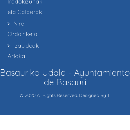
Iradokizunak
eta Galderak
Nire
Ordainketa
Izapideak
Arloka
Basauriko Udala - Ayuntamiento
de Basauri
© 2020 All Rights Reserved. Designed By TI