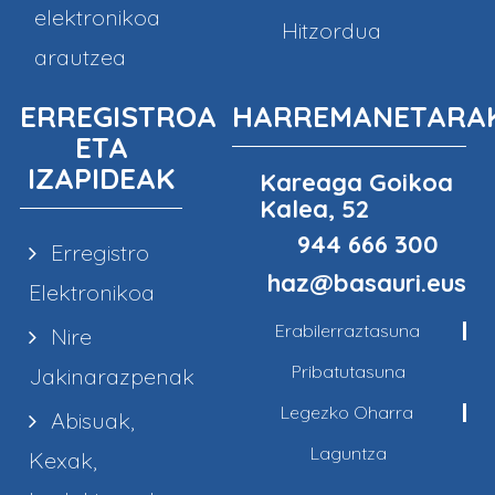
elektronikoa
Hitzordua
arautzea
ERREGISTROA
HARREMANETARA
ETA
IZAPIDEAK
Kareaga Goikoa
Kalea, 52
944 666 300
Erregistro
haz@basauri.eus
Elektronikoa
Erabilerraztasuna
Nire
Pribatutasuna
Jakinarazpenak
Legezko Oharra
Abisuak,
Laguntza
Kexak,