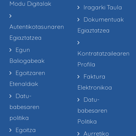
Modu Digitalak
Iragarki Taula
Dokumentuak
Autentikotasunaren
Egiaztatzea
Egiaztatzea
Egun
Kontratatzailearen
Baliogabeak
Profila
Egoitzaren
Faktura
Etenaldiak
Elektronikoa
Datu-
Datu-
babesaren
babesaren
politika
Politika
Egoitza
Aurretiko