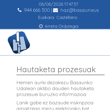
06/08/2026
17:47:37
944 666 300
|
haz@basauri.eus
Euskara
Castellano
Arreta Ordutegia
Hautaketa prozesuak
Hemen aurki dezakezu Basauriko
Udalean aktibo dauden hautaketa
prozesuei buruzko informazioa.
Lanik gabe ez bazaude inskripzioa
amaitzean mezu elektroniko bat