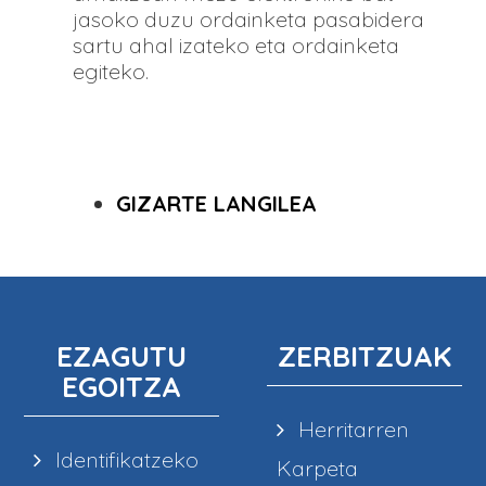
jasoko duzu ordainketa pasabidera
sartu ahal izateko eta ordainketa
egiteko.
GIZARTE LANGILEA
EZAGUTU
ZERBITZUAK
EGOITZA
Herritarren
Identifikatzeko
Karpeta