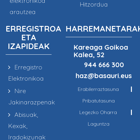
elektronikoa
Hitzordua
arautzea
ERREGISTROA
HARREMANETARA
ETA
IZAPIDEAK
Kareaga Goikoa
Kalea, 52
944 666 300
Erregistro
haz@basauri.eus
Elektronikoa
Erabilerraztasuna
Nire
Pribatutasuna
Jakinarazpenak
Legezko Oharra
Abisuak,
Laguntza
Kexak,
Iradokizunak