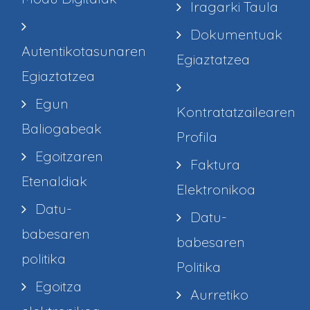
Iragarki Taula
Dokumentuak
Autentikotasunaren
Egiaztatzea
Egiaztatzea
Egun
Kontratatzailearen
Baliogabeak
Profila
Egoitzaren
Faktura
Etenaldiak
Elektronikoa
Datu-
Datu-
babesaren
babesaren
politika
Politika
Egoitza
Aurretiko