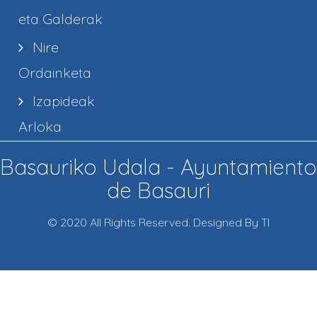
eta Galderak
Nire
Ordainketa
Izapideak
Arloka
Basauriko Udala - Ayuntamiento
de Basauri
© 2020 All Rights Reserved. Designed By TI