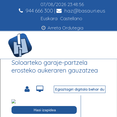
07/08/2026
23:48:56
944 666 300
|
haz@basauri.eus
Euskara
Castellano
Arreta Ordutegia