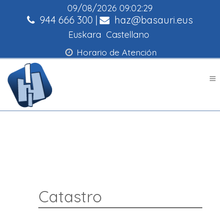
09/08/2026
09:02:30
944 666 300
|
haz@basauri.eus
Euskara
Castellano
Horario de Atención
Catastro