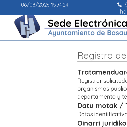
9
06/08/2026
15:34:25
ha
Registro de
Tratamenduaren
Registrar solicitu
organismos publico
departamento y t
Datu motak / T
Datos identificati
Oinarri juridik