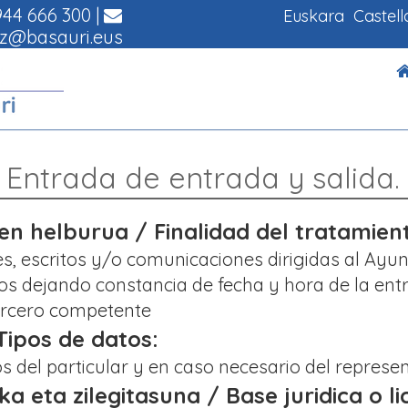
44 666 300
|
Euskara
Castel
z@basauri.eus
 Entrada de entrada y salida.
 helburua / Finalidad del tratamien
des, escritos y/o comunicaciones dirigidas al Ayu
s dejando constancia de fecha y hora de la entr
ercero competente
ipos de datos:
vos del particular y en caso necesario del repre
oka eta zilegitasuna / Base juridica o li