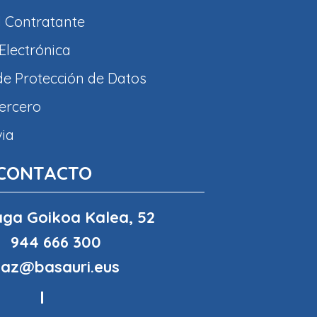
l Contratante
Electrónica
 de Protección de Datos
tercero
via
CONTACTO
ga Goikoa Kalea, 52
944 666 300
haz@basauri.eus