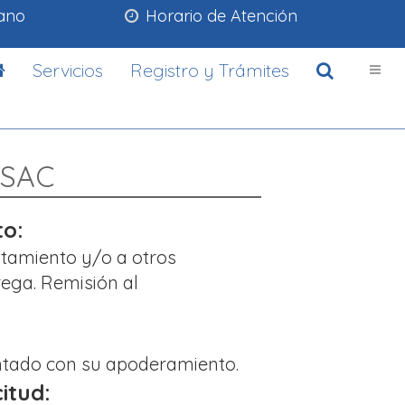
lano
Horario de Atención
Servicios
Registro y Trámites
 SAC
to:
ntamiento y/o a otros
ega. Remisión al
sentado con su apoderamiento.
citud: