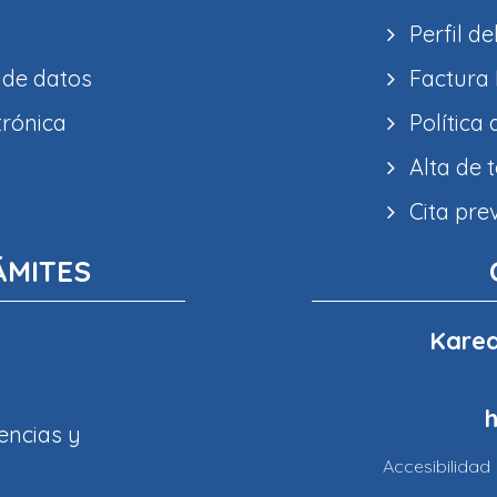
Perfil de
 de datos
Factura 
trónica
Política
Alta de 
Cita pre
ÁMITES
Karea
encias y
Accesibilidad