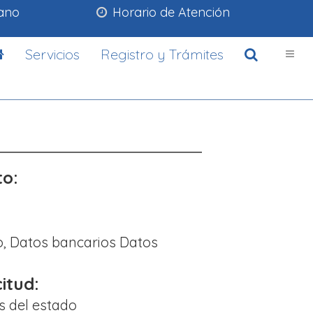
lano
Horario de Atención
Servicios
Registro y Trámites
to:
jo, Datos bancarios Datos
citud:
s del estado