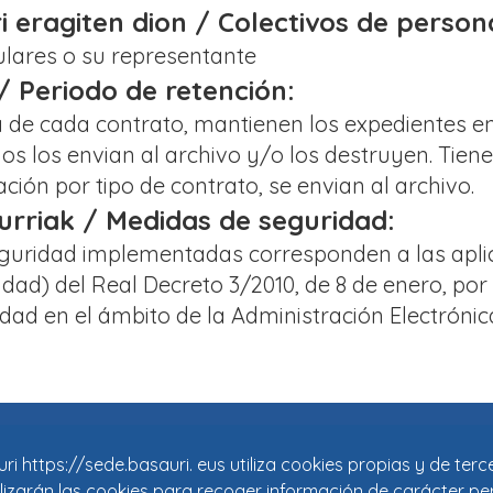
ri eragiten dion / Colectivos de perso
lares o su representante
 / Periodo de retención:
a de cada contrato, mantienen los expedientes en
os los envian al archivo y/o los destruyen. Tien
ación por tipo de contrato, se envian al archivo.
rriak / Medidas de seguridad:
guridad implementadas corresponden a las aplic
dad) del Real Decreto 3/2010, de 8 de enero, por
dad en el ámbito de la Administración Electrónic
i https://sede.basauri. eus utiliza cookies propias y de ter
tilizarán las cookies para recoger información de carácter pe