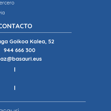
tercero
via
CONTACTO
ga Goikoa Kalea, 52
944 666 300
haz@basauri.eus
asauri