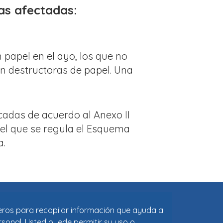
nas afectadas:
 papel en el ayo, los que no
en destructoras de papel. Una
adas de acuerdo al Anexo II
 el que se regula el Esquema
a.
ceros para recopilar información que ayuda a
rsonal. Usted puede permitir su uso o