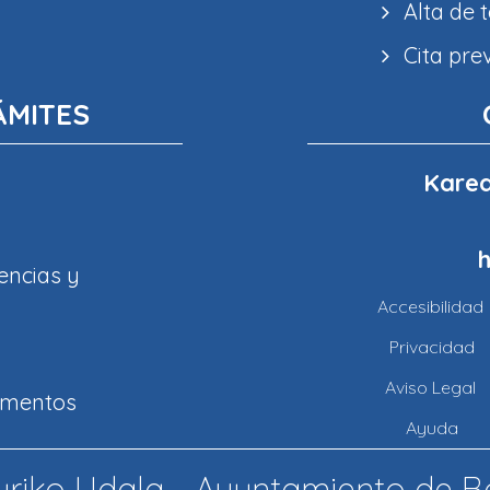
Alta de 
Cita pre
ÁMITES
Karea
encias y
Accesibilidad
Privacidad
Aviso Legal
amentos
Ayuda
riko Udala - Ayuntamiento de B