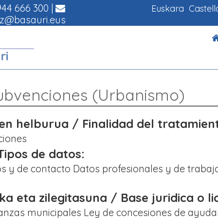
44 666 300
|
Euskara
Castel
z@basauri.eus
ubvenciones (Urbanismo)
 helburua / Finalidad del tratamien
ciones
ipos de datos:
vos y de contacto Datos profesionales y de traba
oka eta zilegitasuna / Base juridica o li
anzas municipales Ley de concesiones de ayuda