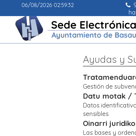
9
06/08/2026
02:59:32
ha
Ayudas y S
Tratamenduaren
Gestión de subven
Datu motak / T
Datos identificati
sensibles
Oinarri juridik
Las bases y orden