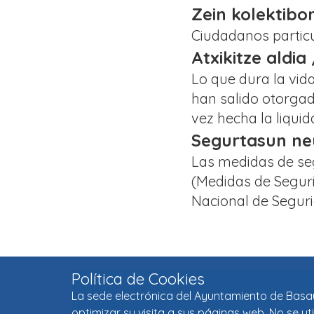
Zein kolektibo
Ciudadanos particu
Atxikitze aldia
Lo que dura la vid
han salido otorgad
vez hecha la liquid
Segurtasun neu
Las medidas de se
(Medidas de Seguri
Nacional de Seguri
Política de Cookies
La sede electrónica del Ayuntamiento de Basaur
optimizar su visita a sus páginas web. No se u