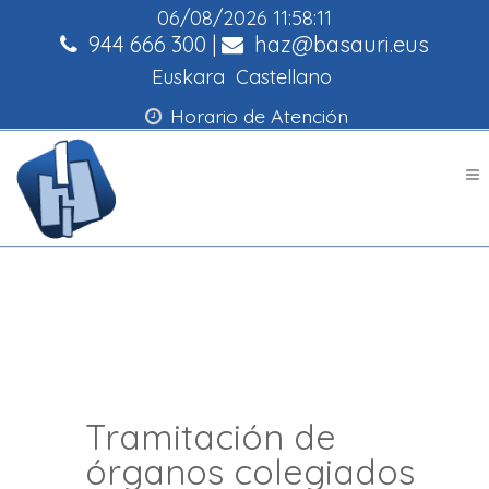
06/08/2026
11:58:12
944 666 300
|
haz@basauri.eus
Euskara
Castellano
Horario de Atención
Tramitación de
órganos colegiados